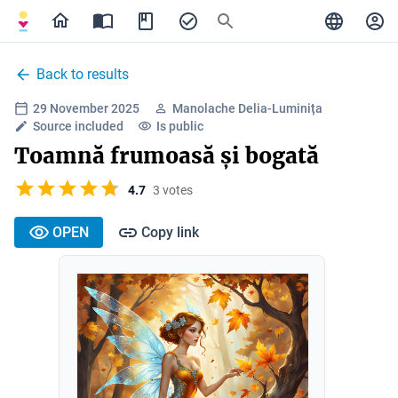
Back to results
29 November 2025
Manolache Delia-Luminița
Source included
Is public
Toamnă frumoasă și bogată
4.7
3 votes
OPEN
Copy link