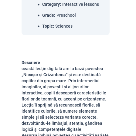
Category
:
Interactive lessons
Grade
:
Preschool
Topic
:
Sciences
Descriere
ceastă lecție digitală are la bază povestea
„Nicușor și Crizantema”
și este destinată
copiilor din grupa mare. Prin intermediul
imaginilor, al poveștii și al jocurilor
interactive, copiii descoperă caracteristicile
florilor de toamnă, cu accent pe crizanteme.
Lecția îi sprijină să recunoască florile, să
identifice culorile, să numere elemente
simple și să selecteze variante corecte,
dezvoltându-le limbajul, atenția, gândirea
logică și competențele digitale.
Resursa îmbină povestea cu activități variate