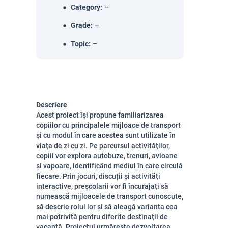
Category
:
–
Grade
:
–
Topic
:
–
Descriere
Acest proiect își propune familiarizarea
copiilor cu principalele mijloace de transport
și cu modul în care acestea sunt utilizate în
viața de zi cu zi. Pe parcursul activităților,
copiii vor explora autobuze, trenuri, avioane
și vapoare, identificând mediul în care circulă
fiecare. Prin jocuri, discuții și activități
interactive, preșcolarii vor fi încurajați să
numească mijloacele de transport cunoscute,
să descrie rolul lor și să aleagă varianta cea
mai potrivită pentru diferite destinații de
vacanță. Proiectul urmărește dezvoltarea