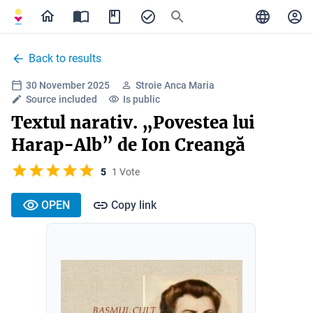
Back to results
30 November 2025
Stroie Anca Maria
Source included
Is public
Textul narativ. „Povestea lui
Harap-Alb” de Ion Creangă
5
1 Vote
OPEN
Copy link