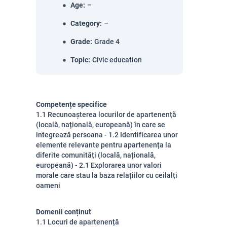
Age
:
–
Category
:
–
Grade
:
Grade 4
Topic
:
Civic education
Competențe specifice
1.1 Recunoașterea locurilor de apartenență
(locală, națională, europeană) în care se
integrează persoana - 1.2 Identificarea unor
elemente relevante pentru apartenența la
diferite comunități (locală, națională,
europeană) - 2.1 Explorarea unor valori
morale care stau la baza relațiilor cu ceilalți
oameni
Domenii conținut
1.1 Locuri de apartenență