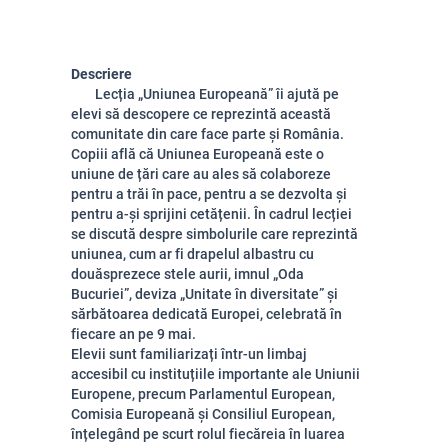
Descriere
Lecția „Uniunea Europeană” îi ajută pe
elevi să descopere ce reprezintă această
comunitate din care face parte și România.
Copiii află că Uniunea Europeană este o
uniune de țări care au ales să colaboreze
pentru a trăi în pace, pentru a se dezvolta și
pentru a-și sprijini cetățenii. În cadrul lecției
se discută despre simbolurile care reprezintă
uniunea, cum ar fi drapelul albastru cu
douăsprezece stele aurii, imnul „Oda
Bucuriei”, deviza „Unitate în diversitate” și
sărbătoarea dedicată Europei, celebrată în
fiecare an pe 9 mai.
Elevii sunt familiarizați într-un limbaj
accesibil cu instituțiile importante ale Uniunii
Europene, precum Parlamentul European,
Comisia Europeană și Consiliul European,
înțelegând pe scurt rolul fiecăreia în luarea