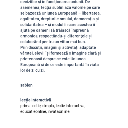
deciziilor și în funcționarea uniunii. De
asemenea, lecția subliniază valorile pe care
se bazează Uniunea Europeană – libertatea,
egalitatea, drepturile omului, democrația și
solidaritatea – și modul în care acestea îi
ajută pe oameni să trăiască împreună
armonios, respectându-și diferențele și
colaborând pentru un viitor mai bun.
Prin discuții, imagini și activități adaptate
vârstei, elevii își formează o imagine clară și
prietenoasă despre ce este Uniunea
Europeană și de ce este importantă în viața
lor de zi cu zi.
sablon
lecție interactivă
prima lectie, simpla, lectie interactiva,
educatieonline, invataonline