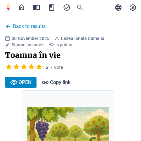
Back to results
30 November 2025
Lazea Ionela Camelia
Source included
Is public
Toamna în vie
5
1 Vote
OPEN
Copy link