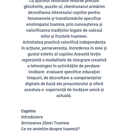
Cu ajutorul celorlalte resurse precum
ghicitorile, puzzle-ul, chestionarul urmărim
dezvoltarea interesului copiilor pentru
fenomenele și transformările specifice
anotimpului toamna, prin cunoașterea și
valorificarea tradițiilor legate de culesul
viilor și fructele toamnei.
Activitatea practică valorifică independența
în acțiune, perseverența, încrederea în sine și
gustul estetic al copiilor.Această lecție
reprezintă o modalitate de integrare creativă
a tehnologiei în activitățile de predare-
învățare- evaluare specifice educației
timpurii, de dezvoltare a competențelor
digitale de bază ale preșcolarului și oferă
acestuia o experiență de învățare unică și
actuală.
Cuprins
Introducere
Scrisoarea Zânei Toamna
Ce ne amintim despre toamnă?