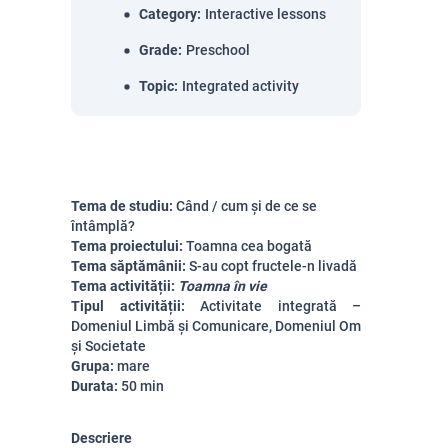
Category
:
Interactive lessons
Grade
:
Preschool
Topic
:
Integrated activity
Tema de studiu:
Când / cum și de ce se
întâmplă?
Tema proiectului:
Toamna cea bogată
Tema săptămânii:
S-au copt fructele-n livadă
Tema activității:
Toamna în vie
Tipul activității:
Activitate integrată –
Domeniul Limbă și Comunicare, Domeniul Om
și Societate
Grupa:
mare
Durata:
50 min
Descriere