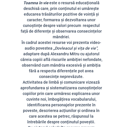
Toamna în vie
este o resursă educațională
deschisă care, prin conținutul ei umărește
educarea trăsăturilor pozitive de voință și
caracter,
formarea și dezvoltarea unor
cunoștințe despre valori precum respectul
față de diferențe și observarea consecințelor
mândriei.
În cadrul acestei resurse voi prezenta video-
audio povestea
„Dovleacul și vița de vie”
,
adaptare după Alexandru Mitru cu ajutorul
căreia copiii află riscurile ambiției nefondate,
observând cum mândria excesivă și ambiția
fără a respecta diferențele pot avea
consecințe neprevăzute.
Activitatea de limbă și comunicare vizează
aprofundarea și sistematizarea cunoștințelor
copiilor prin care urmăresc explicarea unor
cuvinte noi, îmbogățirea vocabularului,
identificarea personajelor prezente în
poveste, descrierea acțiunilor și ordinea în
care acestea se petrec, răspunsul la
întrebările despre conținutul poveștii.