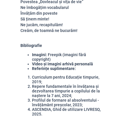
Povestea „Dovleacul și vița de vie”
Ne îmbogățim vocabularul
Învățăm din poveste
Să ținem minte!
Ne jucăm, recapitulăm!
Creăm, de toamnă ne bucurăm!
Bibliografie
Imagini:
Freepik (imagini fără
copyright)
Video și imagini arhivă personală
Referințe suplimentare:
Curriculum pentru Educație timpurie,
2019;
Repere fundamentale în învățarea și
dezvoltarea timpurie a copilului de la
naștere la 7 ani, 2024;
Profilul de formare al absolventului -
învățământ preșcolar, 2023;
ASCENDIA, Ghid de utilizare LIVRESQ,
2025.