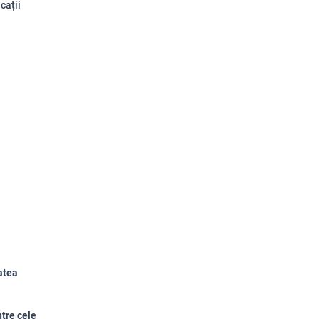
cații
atea
ntre cele