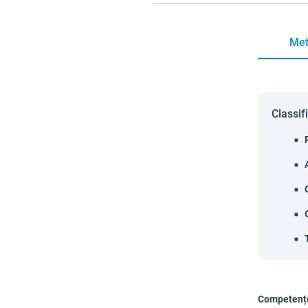
Met
Classif
Competențe