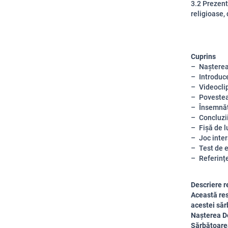
3.2 Prezent
religioase, 
Cuprins
Naștere
Introduc
Videocli
Povestea
Însemnăt
Concluzii
Fișă de l
Joc inter
Test de 
Referinț
Descriere r
Această res
acestei săr
Nașterea Do
Sărbătoarea