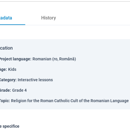
adata
History
ication
Project language
:
Romanian (ro, Română)
Age
:
Kids
Category
:
Interactive lessons
Grade
:
Grade 4
Topic
:
Religion for the Roman Catholic Cult of the Romanian Language
 specifice