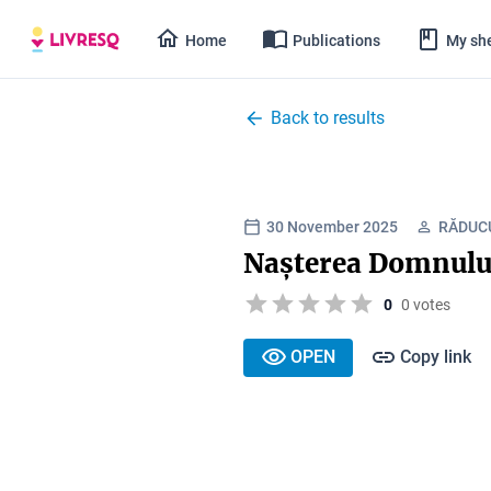
Home
Publications
My she
Back to results
30 November 2025
RĂDUC
Nașterea Domnului
0
0 votes
OPEN
Copy link