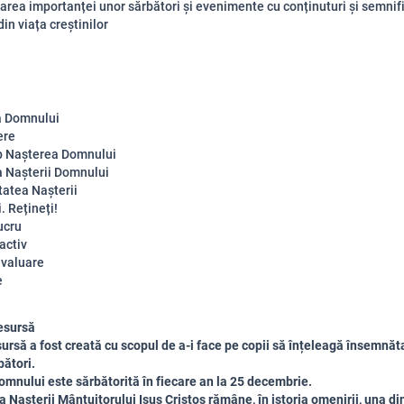
area importanței unor sărbători și evenimente cu conținuturi și semnifi
din viața creștinilor
a Domnului
ere
p Nașterea Domnului
 Nașterii Domnului
atea Nașterii
. Rețineți!
ucru
activ
evaluare
e
esursă
ursă a fost creată cu scopul de a-i face pe copii să înțeleagă însemnăt
bători.
mnului este sărbătorită în fiecare an la 25 decembrie.
 Nașterii Mântuitorului Isus Cristos rămâne, în istoria omenirii, una di