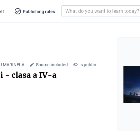
lf
Publishing rules
U MARINELA
Source included
Is public
 - clasa a IV-a