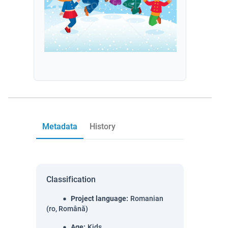
Metadata
History
Classification
Project language
:
Romanian
(ro, Română)
Age
:
Kids