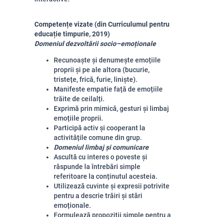
Competențe vizate (din Curriculumul pentru
educație timpurie, 2019)
Domeniul dezvoltării socio–emoționale
Recunoaște și denumește emoțiile
proprii și pe ale altora (bucurie,
tristețe, frică, furie, liniște).
Manifeste empatie față de emoțiile
trăite de ceilalți.
Exprimă prin mimică, gesturi și limbaj
emoțiile proprii.
Participă activ și cooperant la
activitățile comune din grup.
Domeniul limbaj și comunicare
Ascultă cu interes o poveste și
răspunde la întrebări simple
referitoare la conținutul acesteia.
Utilizează cuvinte și expresii potrivite
pentru a descrie trăiri și stări
emoționale.
Formulează propoziții simple pentru a