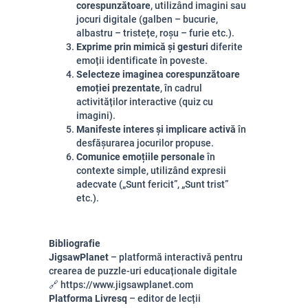
corespunzătoare
, utilizând imagini sau
jocuri digitale (galben – bucurie,
albastru – tristețe, roșu – furie etc.).
Exprime prin mimică și gesturi
diferite
emoții identificate în poveste.
Selecteze imaginea corespunzătoare
emoției prezentate
, în cadrul
activităților interactive (quiz cu
imagini).
Manifeste interes și implicare activă
în
desfășurarea jocurilor propuse.
Comunice emoțiile personale
în
contexte simple, utilizând expresii
adecvate („Sunt fericit”, „Sunt trist”
etc.).
Bibliografie
JigsawPlanet
– platformă interactivă pentru
crearea de puzzle-uri educaționale digitale
🔗
https://www.jigsawplanet.com
Platforma Livresq
– editor de lecții