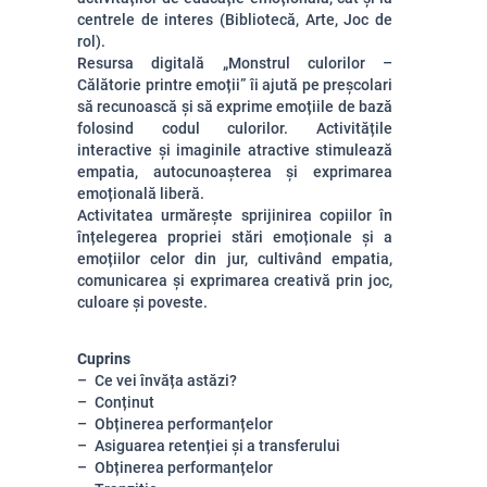
centrele de interes (Bibliotecă, Arte, Joc de
rol).
Resursa digitală „Monstrul culorilor –
Călătorie printre emoții” îi ajută pe preșcolari
să recunoască și să exprime emoțiile de bază
folosind codul culorilor. Activitățile
interactive și imaginile atractive stimulează
empatia, autocunoașterea și exprimarea
emoțională liberă.
Activitatea urmărește sprijinirea copiilor în
înțelegerea propriei stări emoționale și a
emoțiilor celor din jur, cultivând empatia,
comunicarea și exprimarea creativă prin joc,
culoare și poveste.
Cuprins
Ce vei învăța astăzi?
Conținut
Obținerea performanțelor
Asiguarea retenției și a transferului
Obținerea performanțelor