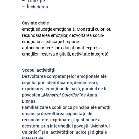
Tranziție
Încheierea
Cuvinte cheie
emoții, educație emoțională, Monstrul culorilor,
recunoașterea emoțiilor, dezvoltarea socio-
emoțională, educație timpurie,
autocunoaștere, joc educațional, expresia
emoțiilor, resursa digitală, activitate integrată
Scopul activității
Dezvoltarea competențelor emoționale ale
copiilor prin identificarea, denumirea și
exprimarea emoțiilor de bază, pornind de la
povestea
„Monstrul Culorilor”
de Anna
Llenas.
Familiarizarea copiilor cu principalele emoții
umane și dezvoltarea capacității de
recunoaștere, exprimare și gestionare a
acestora, prin intermediul poveștii „Monstrul
Culorilor” și al activităților ludice și digitale
interactive.