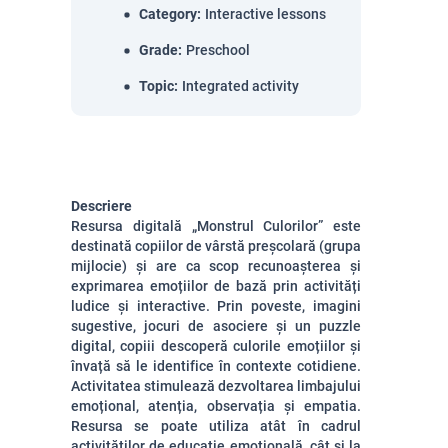
Category
:
Interactive lessons
Grade
:
Preschool
Topic
:
Integrated activity
Descriere
Resursa digitală „Monstrul Culorilor” este
destinată copiilor de vârstă preșcolară (grupa
mijlocie) și are ca scop recunoașterea și
exprimarea emoțiilor de bază prin activități
ludice și interactive. Prin poveste, imagini
sugestive, jocuri de asociere și un puzzle
digital, copiii descoperă culorile emoțiilor și
învață să le identifice în contexte cotidiene.
Activitatea stimulează dezvoltarea limbajului
emoțional, atenția, observația și empatia.
Resursa se poate utiliza atât în cadrul
activităților de educație emoțională, cât și la