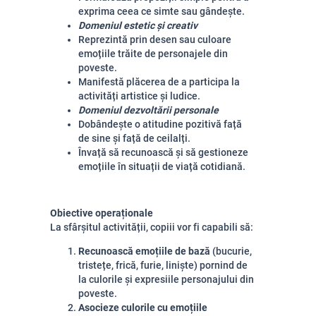
exprima ceea ce simte sau gândește.
Domeniul estetic și creativ
Reprezintă prin desen sau culoare
emoțiile trăite de personajele din
poveste.
Manifestă plăcerea de a participa la
activități artistice și ludice.
Domeniul dezvoltării personale
Dobândește o atitudine pozitivă față
de sine și față de ceilalți.
Învață să recunoască și să gestioneze
emoțiile în situații de viață cotidiană.
Obiective operaționale
La sfârșitul activității, copiii vor fi capabili să:
Recunoască emoțiile de bază
(bucurie,
tristețe, frică, furie, liniște) pornind de
la culorile și expresiile personajului din
poveste.
Asocieze culorile cu emoțiile