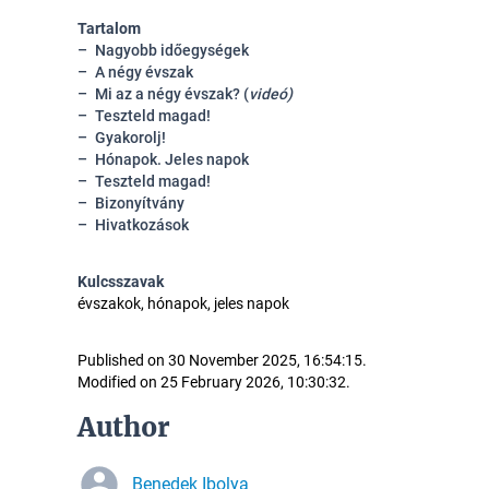
Tartalom
Nagyobb időegységek
A négy évszak
Mi az a négy évszak? (
videó)
Teszteld magad!
Gyakorolj!
Hónapok. Jeles napok
Teszteld magad!
Bizonyítvány
Hivatkozások
Kulcsszavak
évszakok, hónapok, jeles napok
Published on 30 November 2025, 16:54:15.
Modified on 25 February 2026, 10:30:32.
Author
Benedek Ibolya