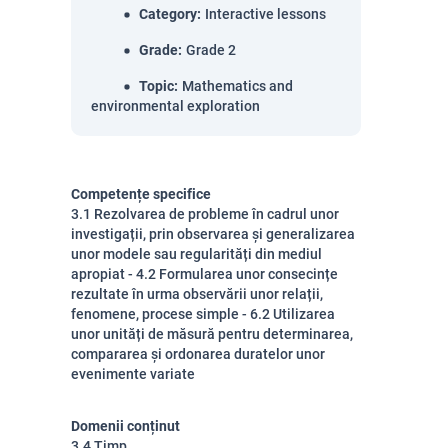
Category
:
Interactive lessons
Grade
:
Grade 2
Topic
:
Mathematics and
environmental exploration
Competențe specifice
3.1 Rezolvarea de probleme în cadrul unor
investigații, prin observarea și generalizarea
unor modele sau regularități din mediul
apropiat - 4.2 Formularea unor consecințe
rezultate în urma observării unor relații,
fenomene, procese simple - 6.2 Utilizarea
unor unități de măsură pentru determinarea,
compararea și ordonarea duratelor unor
evenimente variate
Domenii conținut
3.4 Timp