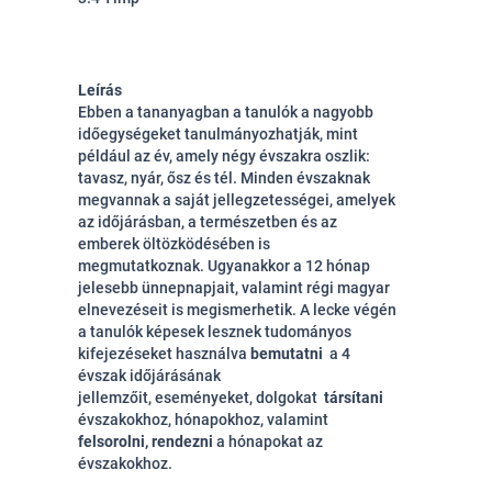
Leírás
Ebben a tananyagban a tanulók a nagyobb
időegységeket tanulmányozhatják, mint
például az év, amely négy évszakra oszlik:
tavasz, nyár, ősz és tél. Minden évszaknak
megvannak a saját jellegzetességei, amelyek
az időjárásban, a természetben és az
emberek öltözködésében is
megmutatkoznak. Ugyanakkor a 12 hónap
jelesebb ünnepnapjait, valamint régi magyar
elnevezéseit is megismerhetik. A lecke végén
a tanulók képesek lesznek
tudományos
kifejezéseket használva
bemutatni
a
4
évszak időjárásának
jellemzőit,
eseményeket, dolgokat
társítani
évszakokhoz, hónapokhoz, valamint
felsorolni, rendezni
a hónapokat az
évszakokhoz.