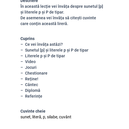
Descriere
În această lecție vei învăța despre sunetul [p]
și literele p și P de tipar.
De asemenea vei învăța să citești cuvinte
care conțin această lireră.
Cuprins
Ce vei învăța astăzi?
Sunetul [p] și literele p și P de tipar
Literele p și P de tipar
Video
Jocuri
Chestionare
Reține!
Cântec
Diplomă
Referințe
Cuvinte cheie
sunet, literă, p, silabe, cuvânt