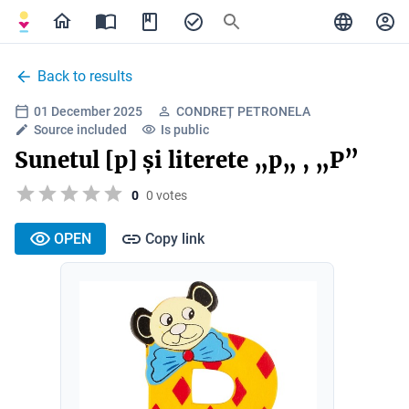
Back to results
01 December 2025
CONDREȚ PETRONELA
Source included
Is public
Sunetul [p] și literete „p„ , „P”
0
0 votes
OPEN
Copy link