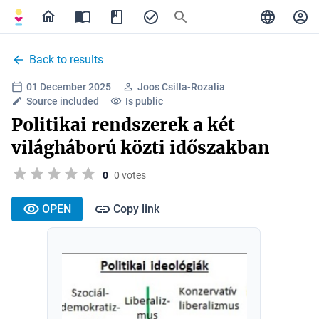
Back to results
01 December 2025
Joos Csilla-Rozalia
Source included
Is public
Politikai rendszerek a két
világháború közti időszakban
0
0 votes
OPEN
Copy link