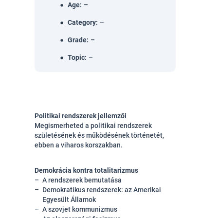
Age
:
–
Category
:
–
Grade
:
–
Topic
:
–
Politikai rendszerek jellemzői
Megismerheted a politikai rendszerek
születésének és működésének történetét,
ebben a viharos korszakban.
Demokrácia kontra totalitarizmus
A rendszerek bemutatása
Demokratikus rendszerek: az Amerikai
Egyesült Államok
A szovjet kommunizmus