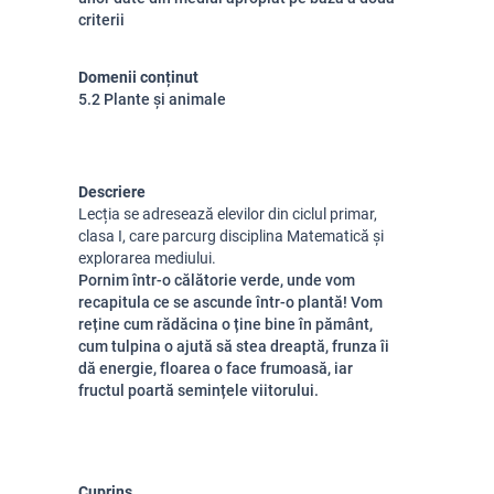
criterii
Domenii conținut
5.2 Plante și animale
Descriere
Lecția se adresează elevilor din ciclul primar,
clasa I, care parcurg disciplina Matematică și
explorarea mediului.
Pornim într-o călătorie verde, unde vom
recapitula ce se ascunde într-o plantă! Vom
reține cum rădăcina o ține bine în pământ,
cum tulpina o ajută să stea dreaptă, frunza îi
dă energie, floarea o face frumoasă, iar
fructul poartă semințele viitorului.
Cuprins