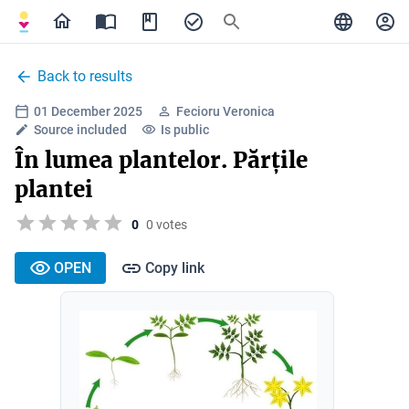
Back to results
01 December 2025
Fecioru Veronica
Source included
Is public
În lumea plantelor. Părțile
plantei
0
0 votes
OPEN
Copy link