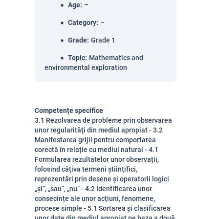
Age
:
–
Category
:
–
Grade
:
Grade 1
Topic
:
Mathematics and
environmental exploration
Competențe specifice
3.1 Rezolvarea de probleme prin observarea
unor regularități din mediul apropiat - 3.2
Manifestarea grijii pentru comportarea
corectă în relație cu mediul natural - 4.1
Formularea rezultatelor unor observații,
folosind câțiva termeni științifici,
reprezentări prin desene și operatorii logici
„și”, „sau”, „nu” - 4.2 Identificarea unor
consecințe ale unor acțiuni, fenomene,
procese simple - 5.1 Sortarea și clasificarea
unor date din mediul apropiat pe baza a două