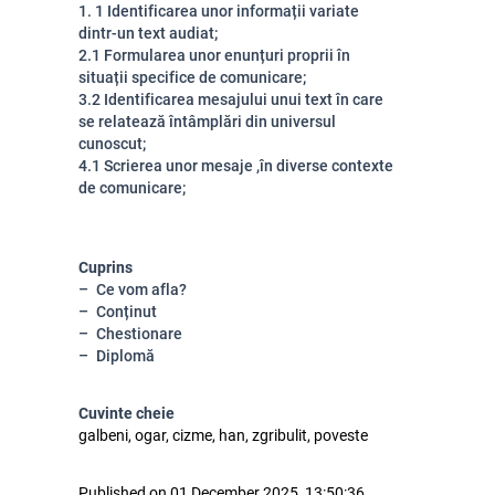
1. 1 Identificarea unor informații variate
dintr-un text audiat;
2.1 Formularea unor enunțuri proprii în
situații specifice de comunicare;
3.2 Identificarea mesajului unui text în care
se relatează întâmplări din universul
cunoscut;
4.1 Scrierea unor mesaje ,în diverse contexte
de comunicare;
Cuprins
Ce vom afla?
Conținut
Chestionare
Diplomă
Cuvinte cheie
galbeni, ogar, cizme, han, zgribulit, poveste
Published on 01 December 2025, 13:50:36.