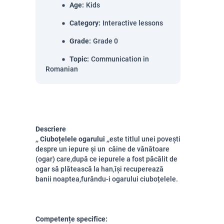
Age
:
Kids
Category
:
Interactive lessons
Grade
:
Grade 0
Topic
:
Communication in
Romanian
Descriere
,,
Ciuboțelele ogarului
,,este titlul unei povești
despre un iepure și un câine de vânătoare
(ogar) care,după ce iepurele a fost păcălit de
ogar să plătească la han,își recuperează
banii noaptea,furându-i ogarului ciuboțelele.
Competențe specifice: