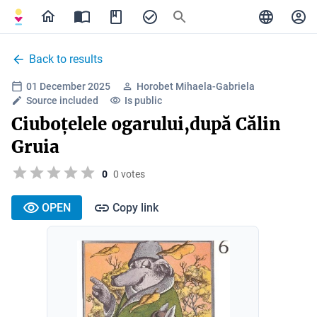
Back to results
01 December 2025
Horobet Mihaela-Gabriela
Source included
Is public
Ciuboțelele ogarului,după Călin
Gruia
0
0 votes
OPEN
Copy link