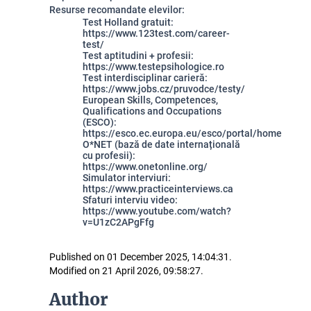
Resurse recomandate elevilor:
Test Holland gratuit:
https://www.123test.com/career-
test/
Test aptitudini + profesii:
https://www.testepsihologice.ro
Test interdisciplinar carieră:
https://www.jobs.cz/pruvodce/testy/
European Skills, Competences,
Qualifications and Occupations
(ESCO):
https://esco.ec.europa.eu/esco/portal/home
O*NET (bază de date internațională
cu profesii):
https://www.onetonline.org/
Simulator interviuri:
https://www.practiceinterviews.ca
Sfaturi interviu video:
https://www.youtube.com/watch?
v=U1zC2APgFfg
Published on 01 December 2025, 14:04:31.
Modified on 21 April 2026, 09:58:27.
Author