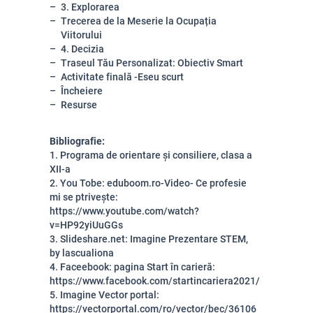
3. Explorarea
Trecerea de la Meserie la Ocupația
Viitorului
4. Decizia
Traseul Tău Personalizat: Obiectiv Smart
Activitate finală -Eseu scurt
Încheiere
Resurse
Bibliografie:
1. Programa de orientare și consiliere, clasa a
XII-a
2. You Tobe: eduboom.ro-Video- Ce profesie
mi se ptrivește:
https://www.youtube.com/watch?
v=HP92yiUuGGs
3. Slideshare.net: Imagine Prezentare STEM,
by lascualiona
4. Faceebook: pagina Start în carieră:
https://www.facebook.com/startincariera2021/
5. Imagine Vector portal:
https://vectorportal.com/ro/vector/bec/36106