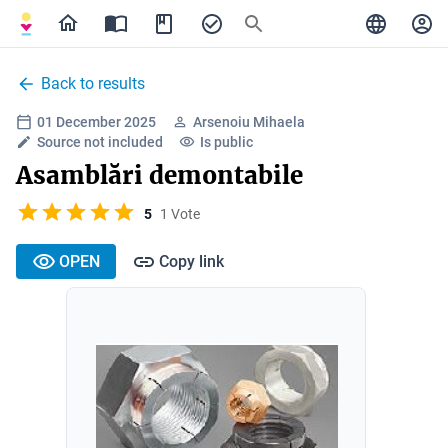
Back to results
01 December 2025
Arsenoiu Mihaela
Source not included
Is public
Asamblări demontabile
5
1 Vote
OPEN
Copy link