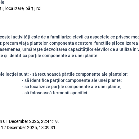
eie
ii, localizare, părți, rol
tei activități este de a familiariza elevii cu aspectele ce privesc med
r, precum viața plantelor, componența acestora, funcțiile și localizarea 
 asemenea, urmărește dezvoltarea capacităților elevilor de a utiliza în v
e și identifică părțile componente ale unei plante.
e lecției sunt:
​​​​​- să recunoască părțile componente ale plantelor;
ntifice părților componente ale unei plante;
- să localizeze părțile componente ale unei plante;
losească termenii specifici.
n 01 December 2025, 22:44:19.
 12 December 2025, 13:09:31.