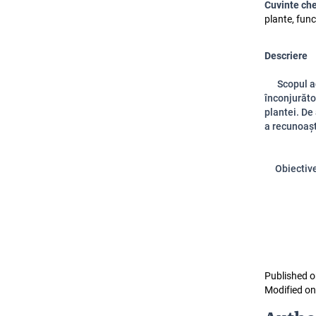
Cuvinte ch
plante, funcț
Descriere
Scopul aces
înconjurăto
plantei. De
a recunoașt
Obiectivel
- să ide
- să fo
Published o
Modified on