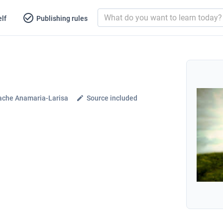
lf
Publishing rules
ache Anamaria-Larisa
Source included