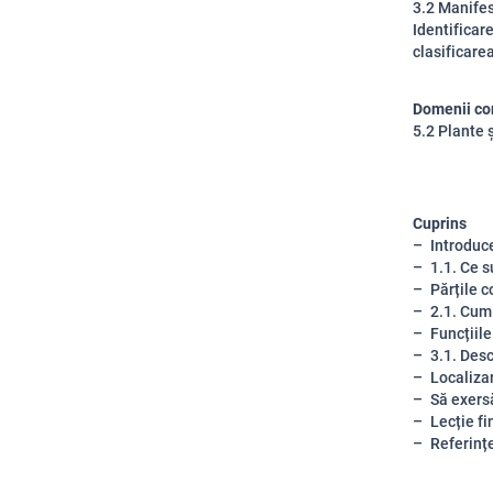
3.2 Manifes
Identificar
clasificare
Domenii co
5.2 Plante 
Cuprins
Introduc
1.1. Ce s
Părțile 
2.1. Cum
Funcțiil
3.1. Des
Localiza
Să exers
Lecție fin
Referinț