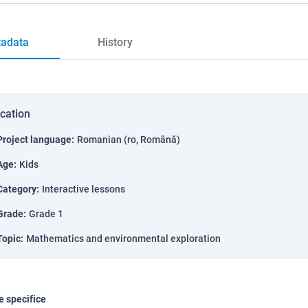
adata
History
ication
Project language
:
Romanian (ro, Română)
Age
:
Kids
Category
:
Interactive lessons
Grade
:
Grade 1
Topic
:
Mathematics and environmental exploration
 specifice