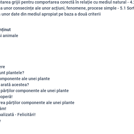
tarea grijii pentru comportarea corectă în relație cu mediul natural - 4.
ea unor consecințe ale unor acțiuni, fenomene, procese simple - 5.1 Sor
a unor date din mediul apropiat pe baza a două criterii
nținut
și animale
ere
unt plantele?
componente ale unei plante
 arată acestea?
e părților componente ale unei plante
coperă!
rea părților componente ale unei plante
ăm!
alizată - Felicitări!
e