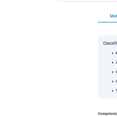
Met
Classif
Competențe