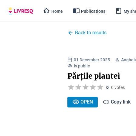
Home
Publications
My she
Back to results
01 December 2025
Anghel
Is public
Părțile plantei
0
0 votes
OPEN
Copy link