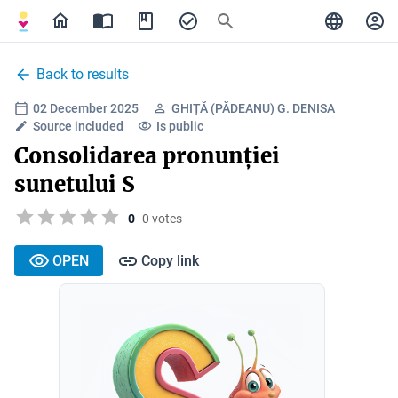
Back to results
02 December 2025
GHIȚĂ (PĂDEANU) G. DENISA
Source included
Is public
Consolidarea pronunției
sunetului S
0
0 votes
OPEN
Copy link