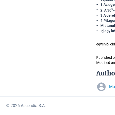
1.Az egy
0
2. A 30
-
3.A deré
4.Pitago
Mit tanu
Írj egy k
egyenlő, ol
Published o
Modified on
Autho
Már
© 2026 Ascendia S.A.