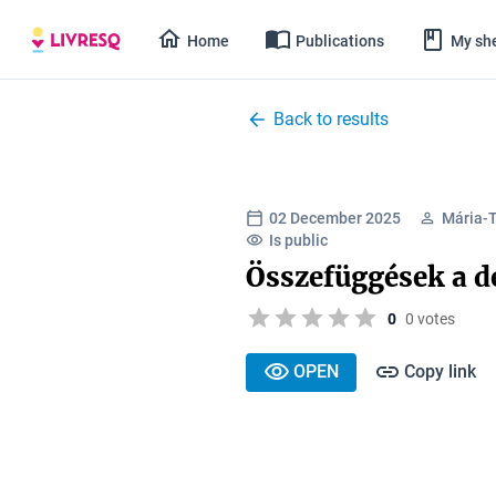
Home
Publications
My she
Back to results
02 December 2025
Mária-T
Is public
Összefüggések a 
0
0 votes
OPEN
Copy link