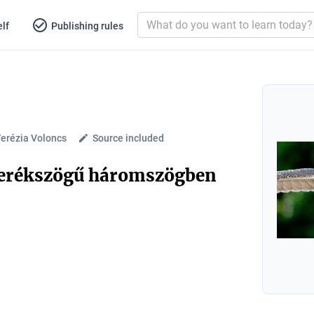
lf
Publishing rules
erézia Voloncs
Source included
derékszögű háromszögben