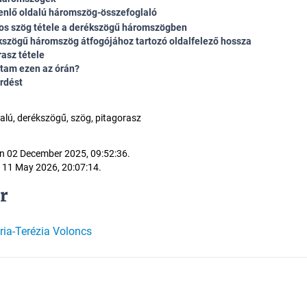
enlő oldalú háromszög-összefoglaló
os szög tétele a derékszögű háromszögben
kszögű háromszög átfogójához tartozó oldalfelező hossza
rasz tétele
ltam ezen az órán?
érdést
dalú, derékszögű, szög, pitagorasz
n 02 December 2025, 09:52:36.
 11 May 2026, 20:07:14.
r
ia-Terézia Voloncs