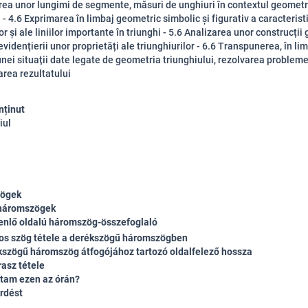
rea unor lungimi de segmente, măsuri de unghiuri în contextul geometr
 - 4.6 Exprimarea în limbaj geometric simbolic și figurativ a caracteristi
or și ale liniilor importante în triunghi - 5.6 Analizarea unor construcți
vidențierii unor proprietăți ale triunghiurilor - 6.6 Transpunerea, în li
 unei situații date legate de geometria triunghiului, rezolvarea probleme
area rezultatului
nținut
iul
ögek
 háromszögek
enlő oldalú háromszög-összefoglaló
os szög tétele a derékszögű háromszögben
kszögű háromszög átfogójához tartozó oldalfelező hossza
rasz tétele
ltam ezen az órán?
érdést