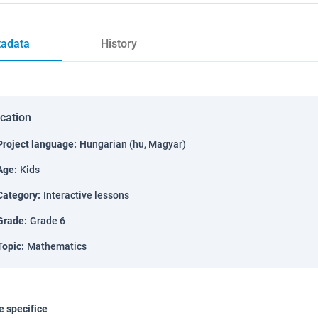
adata
History
ication
Project language
:
Hungarian (hu, Magyar)
Age
:
Kids
Category
:
Interactive lessons
Grade
:
Grade 6
Topic
:
Mathematics
 specifice