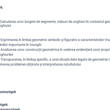
k:
Calcularea unor lungimi de segmente, măsuri de unghiuri în contextul geom
nghiului
 
Exprimarea în limbaj geometric simbolic și figurativ a caracteristicilor triun
liniilor importante în triunghi
 Analizarea unor construcții geometrice în vederea evidențierii unor proprie
nghiurilor
 
Transpunerea, în limbaj specific, a unei situații date legate de geometria tr
lvarea problemei obținute și interpretarea rezultatului
romszögek
ögek
 háromszögek