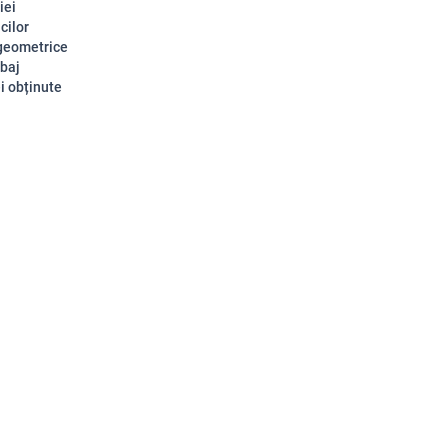
iei
cilor
i geometrice
mbaj
i obținute