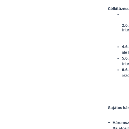
Célkitűzése
2.6.
triu
4.6.
ale 
5.6.
triu
6.6.
rezo
Sajátos há
Háromsz
Sajátos