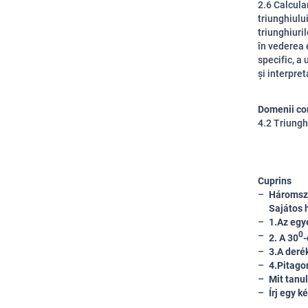
2.6 Calcula
triunghiului
triunghiuril
în vederea e
specific, a
și interpret
Domenii co
4.2 Triungh
Cuprins
Háromsz
Sajátos
1.Az egy
0
2. A 30
-
3.A deré
4.Pitago
Mit tanu
Írj egy k