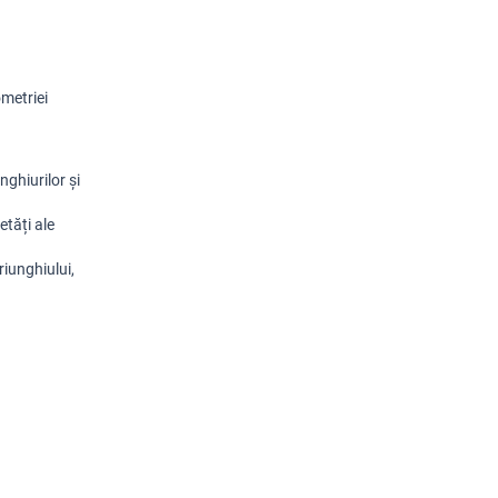
etriei 
ghiurilor și 
tăți ale 
iunghiului, 