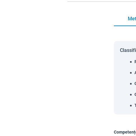
Met
Classif
Competențe