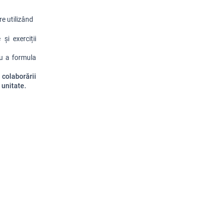
e utilizând 
și exerciții 
u a formula 
a colaborării
 unitate.