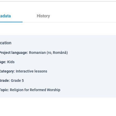
adata
History
ication
Project language
:
Romanian (ro, Română)
Age
:
Kids
Category
:
Interactive lessons
Grade
:
Grade 5
Topic
:
Religion for Reformed Worship