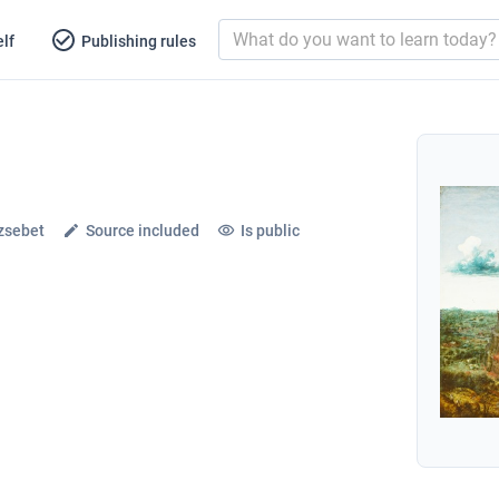
lf
Publishing rules
zsebet
Source included
Is public