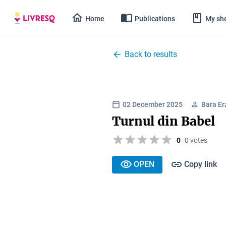
Home
Publications
My she
Back to results
02 December 2025
Bara Er
Turnul din Babel
0
0 votes
OPEN
Copy link