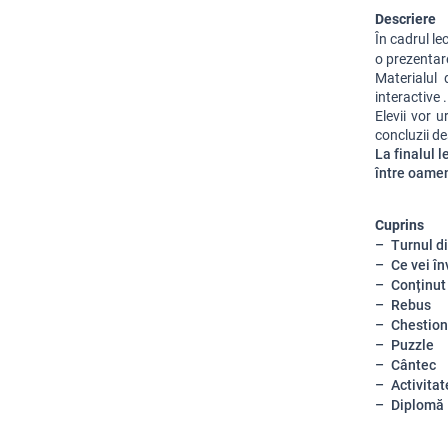
Descriere
În cadrul le
o prezentare
Materialul d
interactive .
Elevii vor 
concluzii d
La finalul l
între oameni
Cuprins
Turnul d
Ce vei în
Conținut
Rebus
Chestion
Puzzle
Cântec
Activitat
Diplomă