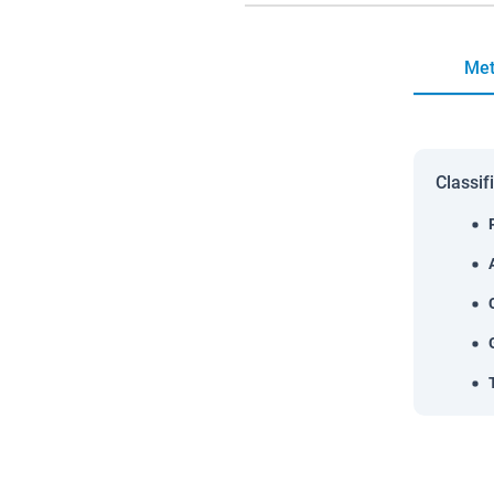
Met
Classif