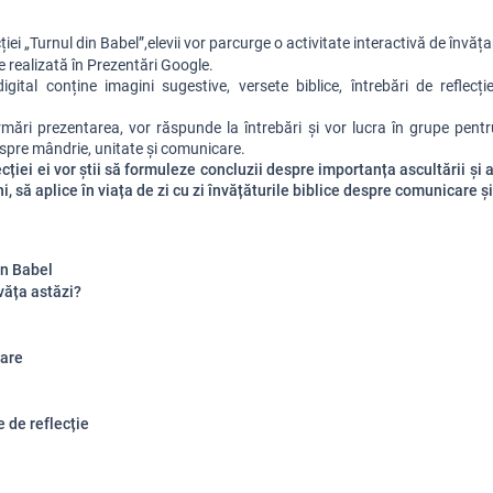
cției „Turnul din Babel”,elevii vor parcurge o activitate interactivă de învățar
 realizată în Prezentări Google.
igital conține imagini sugestive, versete biblice, întrebări de reflecție 
urmări prezentarea, vor răspunde la întrebări și vor lucra în grupe pentr
espre mândrie, unitate și comunicare.
ecției ei vor știi să formuleze concluzii despre importanța ascultării și 
, să aplice în viața de zi cu zi învățăturile biblice despre comunicare și
in Babel
văța astăzi?
are
e de reflecție