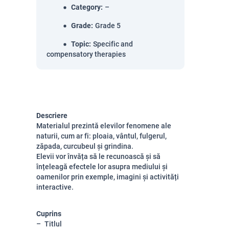
Category
:
–
Grade
:
Grade 5
Topic
:
Specific and
compensatory therapies
Descriere
Materialul prezintă elevilor fenomene ale
naturii, cum ar fi: ploaia, vântul, fulgerul,
zăpada, curcubeul și grindina.
Elevii vor învăța să le recunoască și să
înțeleagă efectele lor asupra mediului și
oamenilor prin exemple, imagini și activități
interactive.
Cuprins
Titlul