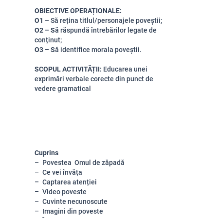
OBIECTIVE OPERAȚIONALE
:
O1 –
S
ă rețina titlul/personajele poveștii
;
O2 – S
ă răspundă întrebărilor legate de
conținut
;
O3 – S
ă identifice morala poveștii.
SCOPUL ACTIVITĂȚII:
Educarea unei
exprim
ări verbale corecte din punct de
vedere gramatical
Cuprins
Povestea Omul de zăpadă
Ce vei învăța
Captarea atenției
Video poveste
Cuvinte necunoscute
Imagini din poveste