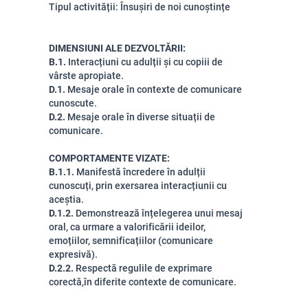
Tipul activității: Însușiri de noi cunoștințe
DIMENSIUNI ALE DEZVOLTĂRII
:
B.1.
Interacțiuni cu adulții și cu copiii de
vârste apropiate.
D.1.
Mesaje orale în contexte de comunicare
cunoscute.
D.2.
Mesaje orale în diverse situații de
comunicare.
COMPORTAMENTE VIZATE
:
B.1.1.
Manifest
ă încredere în adulții
cunoscuți, prin exersarea interacțiunii cu
aceștia.
D.1.2.
Demonstrează înțelegerea unui mesaj
oral, ca urmare a valorificării ideilor,
emoțiilor, semnificațiilor (comunicare
expresivă).
D.2.2.
Respectă regulile de exprimare
corectă,în diferite contexte de comunicare.