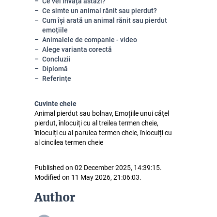
Ce vei învăța astăzi?
Ce simte un animal rănit sau pierdut?
Cum își arată un animal rănit sau pierdut
emoțiile
Animalele de companie - video
Alege varianta corectă
Concluzii
Diplomă
Referințe
Cuvinte cheie
Animal pierdut sau bolnav, Emoțiile unui cățel
pierdut, înlocuiți cu al treilea termen cheie,
înlocuiți cu al parulea termen cheie, înlocuiți cu
al cincilea termen cheie
Published on 02 December 2025, 14:39:15.
Modified on 11 May 2026, 21:06:03.
Author