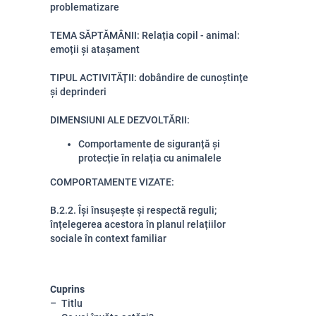
problematizare
TEMA SĂPTĂMÂNII: Relația copil - animal:
emoții și atașament
TIPUL ACTIVITĂȚII: dobândire de cunoștințe
și deprinderi
DIMENSIUNI ALE DEZVOLTĂRII:
Comportamente de siguranță și
protecție în relația cu animalele
COMPORTAMENTE VIZATE:
B.2.2. Își însușește și respectă reguli;
înțelegerea acestora în planul relațiilor
sociale în context familiar
Cuprins
Titlu