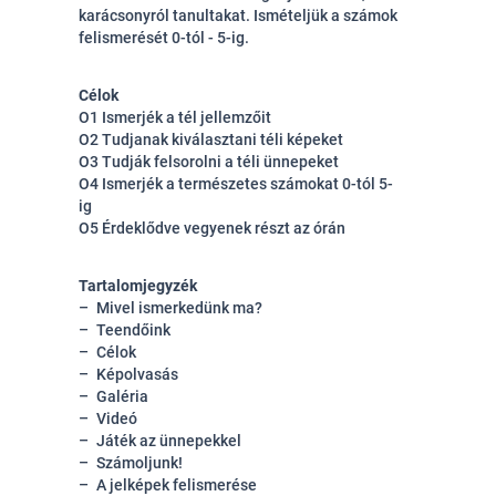
karácsonyról tanultakat. Ismételjük a számok
felismerését 0-tól - 5-ig.
Célok
O1 Ismerjék a tél jellemzőit
O2 Tudjanak kiválasztani téli képeket
O3 Tudják felsorolni a téli ünnepeket
O4 Ismerjék a természetes számokat 0-tól 5-
ig
O5 Érdeklődve vegyenek részt az órán
Tartalomjegyzék
Mivel ismerkedünk ma?
Teendőink
Célok
Képolvasás
Galéria
Videó
Játék az ünnepekkel
Számoljunk!
A jelképek felismerése