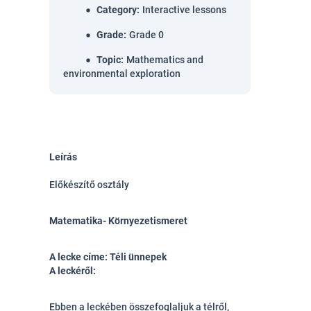
Category
:
Interactive lessons
Grade
:
Grade 0
Topic
:
Mathematics and
environmental exploration
Leírás
Előkészítő osztály
Matematika- Környezetismeret
A lecke címe: Téli ünnepek
A leckéről:
Ebben a leckében összefoglaljuk a télről,