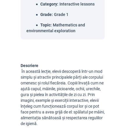
Category
:
Interactive lessons
Grade
:
Grade 1
Topic
:
Mathematics and
environmental exploration
Descriere
 În această lecție, elevii descoperă într-un mod 
simplu și atractiv principalele părți ale corpului 
omenesc și rolul fiecăreia. Copiii învață cum ne 
ajută capul, mâinile, picioarele, ochii, urechile, 
gura și pielea în activitățile de zi cu zi. Prin 
imagini, exemple și exerciții interactive, elevii 
înțeleg cum funcționează corpul lor și ce pot 
face pentru a avea grijă de el: spălatul pe mâini, 
alimentația sănătoasă și respectarea regulilor 
de igienă.