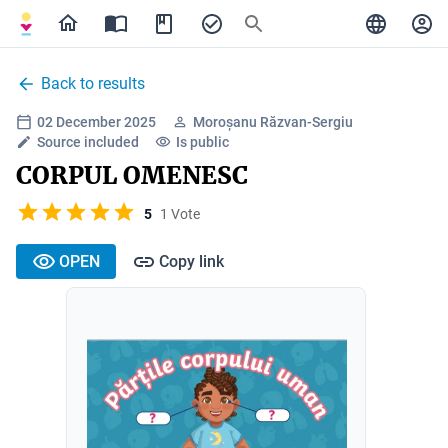
Back to results
02 December 2025
Moroșanu Răzvan-Sergiu
Source included
Is public
CORPUL OMENESC
5
1 Vote
OPEN
Copy link