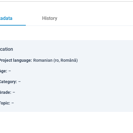
adata
History
ication
Project language
:
Romanian (ro, Română)
Age
:
–
Category
:
–
Grade
:
–
Topic
:
–