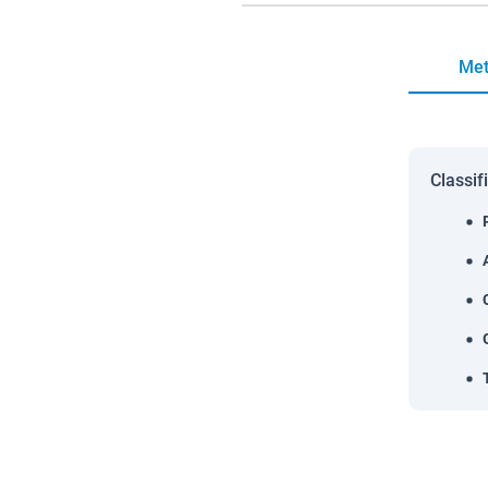
Met
Classif