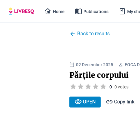
Home
Publications
My she
Back to results
02 December 2025
FOCA 
Părțile corpului
0
0 votes
OPEN
Copy link