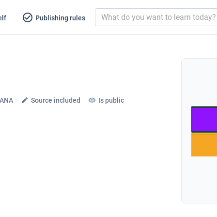
lf
Publishing rules
DANA
Source included
Is public