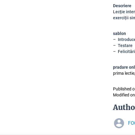
Descriere
Lecție inter
exerciții s
sablon
Introduc
Testare
Felicitări
pradare on
prima lectie
Published o
Modified on
Autho
FO