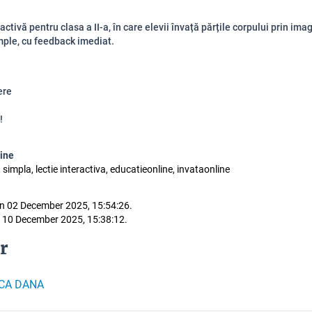
activă pentru clasa a II-a, în care elevii învață părțile corpului prin imagi
imple, cu feedback imediat.
ere
!
line
, simpla, lectie interactiva, educatieonline, invataonline
n 02 December 2025, 15:54:26.
 10 December 2025, 15:38:12.
r
CA DANA