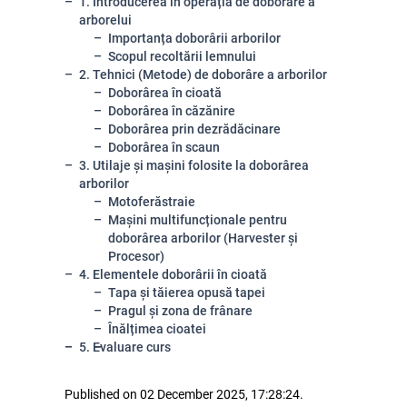
1. Introducerea în operația de doborâre a
arborelui
Importanța doborârii arborilor
Scopul recoltării lemnului
2. Tehnici (Metode) de doborâre a arborilor
Doborârea în cioată
Doborârea în căzănire
Doborârea prin dezrădăcinare
Doborârea în scaun
3. Utilaje și mașini folosite la doborârea
arborilor
Motoferăstraie
Mașini multifuncționale pentru
doborârea arborilor (Harvester și
Procesor)
4. Elementele doborârii în cioată
Tapa și tăierea opusă tapei
Pragul și zona de frânare
Înălțimea cioatei
5. Evaluare curs
Published on 02 December 2025, 17:28:24.