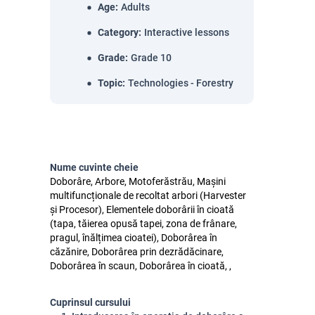
Age
:
Adults
Category
:
Interactive lessons
Grade
:
Grade 10
Topic
:
Technologies - Forestry
Nume cuvinte cheie
Doborâre, Arbore, Motoferăstrău, Mașini
multifuncționale de recoltat arbori (Harvester
și Procesor), Elementele doborârii în cioată
(tapa, tăierea opusă tapei, zona de frânare,
pragul, înălțimea cioatei), Doborârea în
căzănire, Doborârea prin dezrădăcinare,
Doborârea în scaun, Doborârea în cioată, ,
Cuprinsul cursului