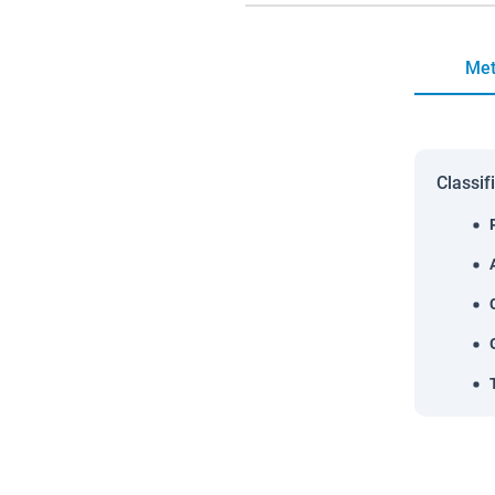
Met
Classif