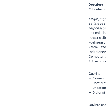
Descriere
Educație civ
Lecția propu
variate ce v
responsabil
La finalul lec
- descrie si
-
definească
- formuleze 
-soluționez
Competență
2.3. explor
Cuprins
Ce vei în
Conținut
Chestion
Diplomă
Cuvinte ch