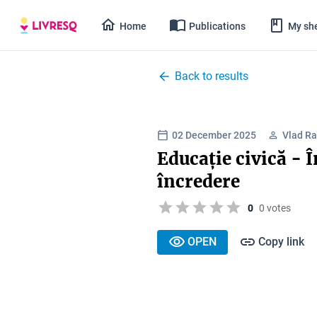
Home
Publications
My she
Back to results
02 December 2025
Vlad Ra
Educație civică - Î
încredere
0
0 votes
OPEN
Copy link