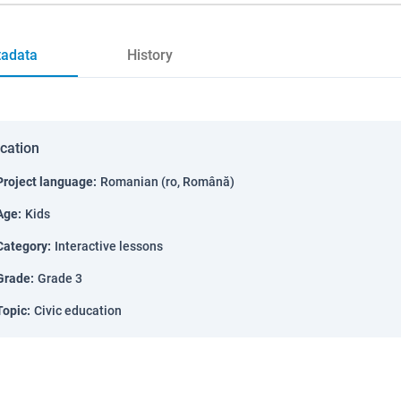
adata
History
ication
Project language
:
Romanian (ro, Română)
Age
:
Kids
Category
:
Interactive lessons
Grade
:
Grade 3
Topic
:
Civic education