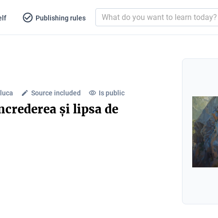
lf
Publishing rules
luca
Source included
Is public
ncrederea și lipsa de