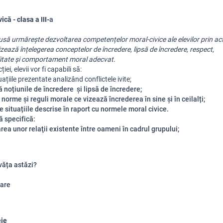
ică - clasa a III-
a
să urmărește dezvoltarea competențelor moral-civice ale elevilor prin acti
izează înțelegerea conceptelor de încredere, lipsă de încredere, respect, 
itate și comportament moral adecvat.
ției, elevii vor fi capabili să:
tuațiile prezentate analizând conflictele ivite;
 noțiunile de încredere și lipsă de încredere;
norme și reguli morale ce vizează încrederea în sine și în ceilalți;
e situațiile descrise în raport cu normele moral civice.
 specifică:
area unor relaţii existente între oameni în cadrul grupului;
văța astăzi?
are
eie