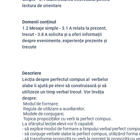
lectura de orientare
Domenii conținut
1.2 Mesaje simple - 3.1 A relata la prezent,
trecut - 3.8 A solicita și a oferi informații
despre evenimente, experiențe prezente și
trecute
Descriere
Lecția despre perfectul compus al verbelor
slabe îi ajută pe elevi să construiască și să
utilizeze un timp verbal trecut. Vor învăța
despre:
 Modul de formare;
 Regula de utilizare a auxiliarelor;
 Modele de conjugare;
 Topica propozițiilor cu verb la perfect compus.
La sfârșitul lecției elevii vor fi capabili:
- să explice modul de formare a timpului verbal perfect compu
- să conjuge verbele slabe la perfect compus, utilizând forma co
- să transforme propoziții cu verb la prezent în propoziții cu 