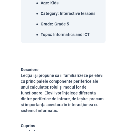
Age
:
Kids
Category
:
Interactive lessons
Grade
:
Grade 5
Topic
:
Informatics and ICT
Descriere
Lecția își propune să îi familiarizeze pe elevi
cu principalele componente periferice ale
unui calculator, rolul și modul lor de
funcționare. Elevii vor înțelege diferența
dintre periferice de intrare, de ieșire precum
și importanța acestora în interacțiunea cu
sistemul informatic.
Cuprins