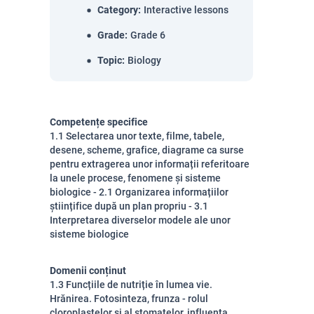
Category
:
Interactive lessons
Grade
:
Grade 6
Topic
:
Biology
Competențe specifice
1.1 Selectarea unor texte, filme, tabele,
desene, scheme, grafice, diagrame ca surse
pentru extragerea unor informații referitoare
la unele procese, fenomene și sisteme
biologice - 2.1 Organizarea informațiilor
științifice după un plan propriu - 3.1
Interpretarea diverselor modele ale unor
sisteme biologice
Domenii conținut
1.3 Funcțiile de nutriție în lumea vie.
Hrănirea. Fotosinteza, frunza - rolul
cloroplastelor și al stomatelor, influența