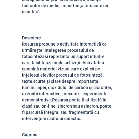
factorilor de mediu, importanța fotosintezei
în natură
Descriere
Resursa
propune o activitate interactivă ce 
urmărește înțelegerea procesului de 
fotosinteză
ș
i reprezintă un suport intuitiv 
care facilitează noile achiziții. Activitatea 
combină 
m
a
terial vizual 
care explică pe 
înțelesul elevilor procesul de fotosinteză, 
t
exte scurte și clare
 despre importanța 
luminii, apei, dioxidului de carbon și clorofilei, 
e
xerciții interactive,
 precum și experimente 
demonstrative.
Resursa poate fi utilizată în
clasă sau on-line, sincron sau asincron, poate
fi parcursă integral sau fragmentată cu
intervențiile cadrului didactic.
Cuprins