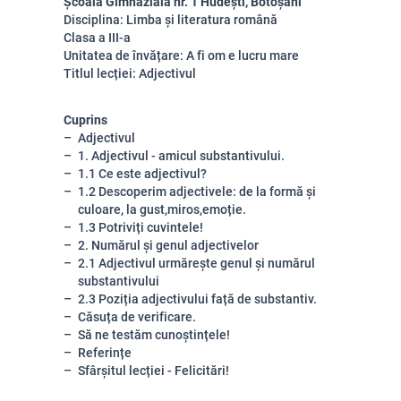
Școala Gimnazială nr. 1 Hudești, Botoșani
Disciplina: Limba și literatura română
Clasa a III-a
Unitatea de învățare: A fi om e lucru mare
Titlul lecției: Adjectivul
Cuprins
Adjectivul
1. Adjectivul - amicul substantivului.
1.1 Ce este adjectivul?
1.2 Descoperim adjectivele: de la formă și
culoare, la gust,miros,emoție.
1.3 Potriviți cuvintele!
2. Numărul și genul adjectivelor
2.1 Adjectivul urmărește genul și numărul
substantivului
2.3 Poziția adjectivului față de substantiv.
Căsuța de verificare.
Să ne testăm cunoștințele!
Referințe
Sfârșitul lecției - Felicitări!