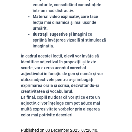
enunțurile, consolidând cunoștințele
într-un mod distractiv.
Material video explicativ
, care face
lecția mai dinamică și mai ușor de
urmărit.
Ilustrații sugestive și imagini
ce
sprijină învățarea vizuală și stimulează
imaginația.
În cadrul acestei lecții, elevii vor învăța să
identifice adjectivul în propoziții și texte
scurte, vor exersa
acordul corect al
adjectivului
în funcție de gen și număr și vor
utiliza adjectivele pentru a-și îmbogăți
exprimarea orală și scrisă, dezvoltându-și
creativitatea și vocabularul.
La final, copiii nu doar că vor ști ce este un
adjectiv, ci vor înțelege cum pot aduce mai
multă expresivitate vorbelor prin alegerea
celor mai potrivite descrieri.
Published on 03 December 2025, 07:20:40.