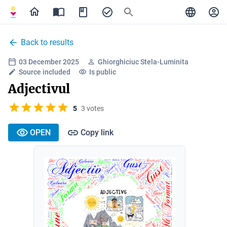
Back to results
03 December 2025
Ghiorghiciuc Stela-Luminita
Source included
Is public
Adjectivul
5
3 votes
OPEN
Copy link