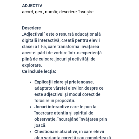
ADJECTIV
acord, gen , număr, descriere, însușire
Descriere
„
Adjectivul
” este o resursă educațională
digitală interactivă, creată pentru elevii
clasei a III-a, care transformă învățarea
acestei părți de vorbire într-o experiență
plină de culoare, jocuri și activități de
explorare.
Ce include lecția:
Explicații clare și prietenoase
,
adaptate vârstei elevilor, despre ce
este adjectivul și modul corect de
folosire în propoziții.
Jocuri interactive
care le pun la
încercare atenția și spiritul de
observație, încurajând învățarea prin
joacă.
Chestionare atractive
, în care elevii
aleg varianta corectă sau completează