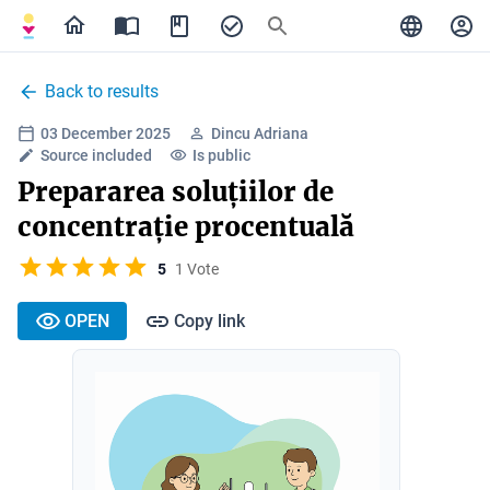
Back to results
03 December 2025
Dincu Adriana
Source included
Is public
Prepararea soluțiilor de
concentrație procentuală
5
1 Vote
OPEN
Copy link