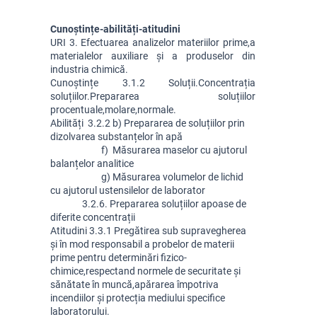
Cunoștințe-abilități-atitudini
URI 3. Efectuarea analizelor materiilor prime,a 
materialelor auxiliare și a produselor din 
industria chimică.
Cunoștințe
 3.1.2 Soluții.Concentrația 
soluțiilor.Prepararea soluțiilor 
procentuale,molare,normale.
Abilități
  3.2.2 b) Prepararea de soluțiilor prin 
dizolvarea substanțelor în apă
                        f)  Măsurarea maselor cu ajutorul 
balanțelor analitice
                        g) Măsurarea volumelor de lichid 
cu ajutorul ustensilelor de laborator
               3.2.6. Prepararea soluțiilor apoase de 
diferite concentrații
Atitudini 3.3.1 Pregătirea sub supravegherea 
și în mod responsabil a probelor de materii 
prime pentru determinări fizico-
chimice,respectand normele de securitate și 
sănătate în muncă,apărarea împotriva 
incendiilor și protecția mediului specifice 
laboratorului.