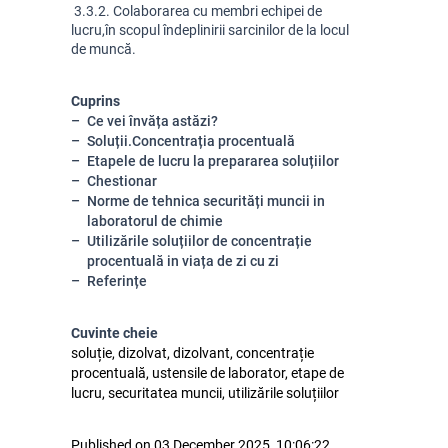
 3.3.2. Colaborarea cu membri echipei de 
lucru,în scopul îndeplinirii sarcinilor de la locul 
de muncă
.
Cuprins
Ce vei învăța astăzi?
Soluții.Concentrația procentuală
Etapele de lucru la prepararea soluțiilor
Chestionar
Norme de tehnica securități muncii in
laboratorul de chimie
Utilizările soluțiilor de concentrație
procentuală in viața de zi cu zi
Referințe
Cuvinte cheie
soluție, dizolvat, dizolvant, concentrație
procentuală, ustensile de laborator, etape de
lucru, securitatea muncii, utilizările soluțiilor
Published on 03 December 2025, 10:06:22.