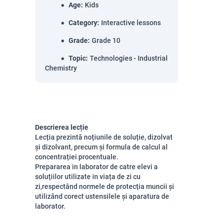
Age
:
Kids
Category
:
Interactive lessons
Grade
:
Grade 10
Topic
:
Technologies - Industrial
Chemistry
Descrierea lecție
Lecția prezintă noțiunile de soluție, dizolvat
și dizolvant, precum și formula de calcul al
concentrației procentuale.
Prepararea in laborator de catre elevi a
soluțiilor utilizate in viața de zi cu
zi,respectând normele de protecția muncii și
utilizând corect ustensilele și aparatura de
laborator.