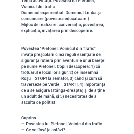
Tema activității: Povestea lui Pietonel,
Voinicul din trafic
Domeniul experiențial: Domeniul Limbă și
comunicare (povestea educatoarei)
Mijloc de realizare: conversația, povestirea,
explicația, învățarea prin descoperire.
Povestea "Pietonel, Voinicul din Trafic"
învață preșcolarii cinci reguli esențiale de
siguranță rutieră prin aventurile unui băiețel
pe nume Pietonel. Copiii descoperă: 1) că
trotuarul e locul lor sigur, 2) ce înseamnă
Roșu = STOP! la semafor, 3) când și cum să
traverseze pe Verde = START!, 4) importanța
de a se asigura (stânga-dreapta) și de a ține
un adult de mână, și 5) necesitatea de a
asculta de polițist.
Cuprins
Povestea lui Pietonel, Voinicul din trafic
Ce vei învăța astăzi?