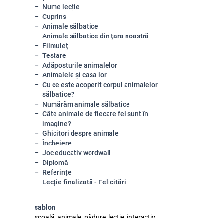
Nume lecție
Cuprins
Animale sălbatice
Animale sălbatice din țara noastră
Filmuleț
Testare
Adăposturile animalelor
Animalele și casa lor
Cu ce este acoperit corpul animalelor
sălbatice?
Numărăm animale sălbatice
Câte animale de fiecare fel sunt în
imagine?
Ghicitori despre animale
Încheiere
Joc educativ wordwall
Diplomă
Referințe
Lecție finalizată - Felicitări!
sablon
scoală, animale, pădure, lecție, interactiv