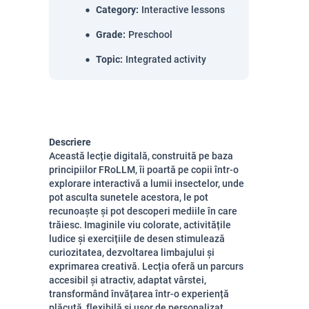
Category
:
Interactive lessons
Grade
:
Preschool
Topic
:
Integrated activity
Descriere
Această lecție digitală, construită pe baza
principiilor FRoLLM, îi poartă pe copii într-o
explorare interactivă a lumii insectelor, unde
pot asculta sunetele acestora, le pot
recunoaște și pot descoperi mediile în care
trăiesc. Imaginile viu colorate, activitățile
ludice și exercițiile de desen stimulează
curiozitatea, dezvoltarea limbajului și
exprimarea creativă. Lecția oferă un parcurs
accesibil și atractiv, adaptat vârstei,
transformând învățarea într-o experiență
plăcută, flexibilă și ușor de personalizat