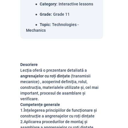
Category
:
Interactive lessons
Grade
:
Grade 11
Topic
:
Technologies -
Mechanics
Descriere
Lecția oferă o prezentare detaliată a
angrenajelor cu roți dințate
(transmisii
mecanice)
, acoperind definiția, rolul,
construcția, materialele utilizate și, cel mai
important, procesul de asamblare și
verificare.
Competențe generale
1.Înțelegerea principiilor de funcționare și
construcție a angrenajelor cu roți dințate
2.Aplicarea procedurilor de montaj și
asamblare a angrenajelor cu roți dințate