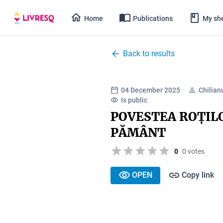
Home
Publications
My she
Back to results
04 December 2025
Chilian
Is public
POVESTEA ROȚIL
PĂMÂNT
0
0 votes
OPEN
Copy link