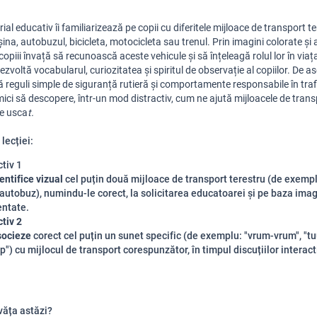
ial educativ îi familiarizează pe copii cu diferitele mijloace de transport ter
a, autobuzul, bicicleta, motocicleta sau trenul. Prin imagini colorate și ac
 copiii învață să recunoască aceste vehicule și să înțeleagă rolul lor în viața 
ezvoltă vocabularul, curiozitatea și spiritul de observație al copiilor. De a
reguli simple de siguranță rutieră și comportamente responsabile în trafi
mici să descopere, într-un mod distractiv, cum ne ajută mijloacele de trans
e usca
t.
lecției:
tiv 1
entifice vizual
cel puțin două mijloace de transport terestru (de exemp
 autobuz), numindu-le corect, la solicitarea educatoarei și pe baza imag
entate.
tiv 2
socieze
corect cel puțin un sunet specific (de exemplu: "vrum-vrum", "tu
iip") cu mijlocul de transport corespunzător, în timpul discuțiilor interact
văța astăzi?