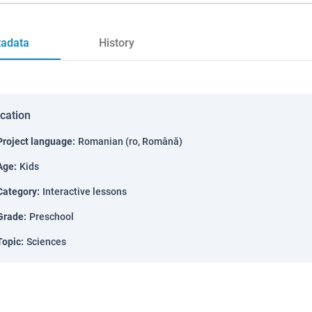
adata
History
ication
Project language
:
Romanian (ro, Română)
Age
:
Kids
Category
:
Interactive lessons
Grade
:
Preschool
Topic
:
Sciences