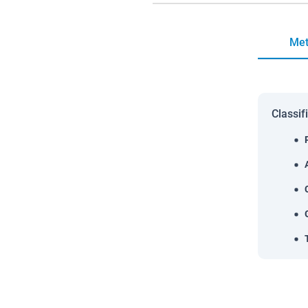
Met
Classif