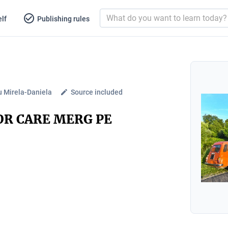
lf
Publishing rules
u Mirela-Daniela
Source included
OR CARE MERG PE