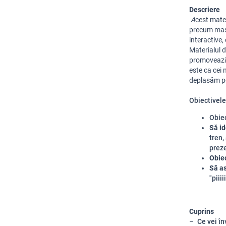
Descriere
 A
cest mater
precum mașin
interactive,
Materialul d
promovează 
este ca cei 
deplasăm p
Obiectivele 
Obiec
Să id
tren,
prez
Obiec
Să a
"piii
Cuprins
Ce vei în