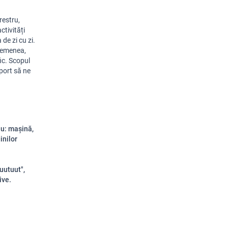
estru, 
tivități 
de zi cu zi. 
semenea, 
c. Scopul 
port să ne 
lu: mașină,
inilor
uutuut",
ive.