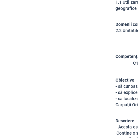
1.1 Utiliza
geografice 
Domenii co
2.2 Unități
Competenț
C1
Obiective
- să cunoasc
- să explic
- să localiz
Carpații Ori
Descriere
Acesta est
Conține o