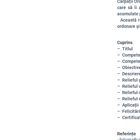
Carpații Ori
care să îi 
acumulate 
Această re
ordonare și
Cuprins
Titlul
Compete
Competen
Obiectiv
Descrier
Relieful 
Relieful 
Relieful 
Relieful 
Aplicații
Felicitări
Certifica
Referințe
- fotografii