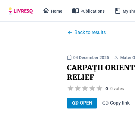
Home
Publications
My she
Back to results
04 December 2025
Matei O
CARPAȚII ORIENT
RELIEF
0
0 votes
OPEN
Copy link