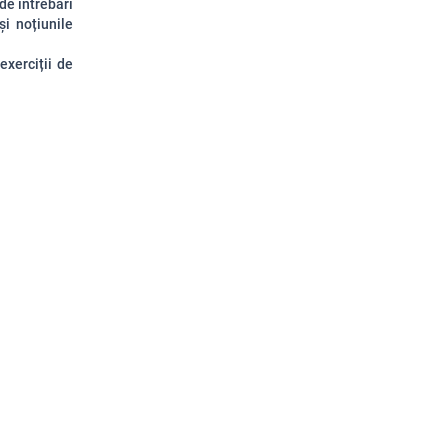
 de întrebări
și noțiunile
exerciții de