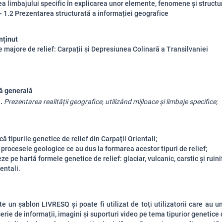
rea limbajului specific în explicarea unor elemente, fenomene și structu
- 1.2 Prezentarea structurată a informației geografice
nținut
le majore de relief: Carpații și Depresiunea Colinară a Transilvaniei
ă generală
. 
Prezentarea realității geografice, utilizând mijloace și limbaje specifice;
ă tipurile genetice de relief din Carpații Orientali;
e procesele geologice ce au dus la formarea acestor tipuri de relief;
eze pe hartă formele genetice de relief: glaciar, vulcanic, carstic și ruin
entali.
e un șablon LIVRESQ și poate fi utilizat de toți utilizatorii care au un
serie de informații
,
imagini și suporturi video pe tema tipurior genetice d