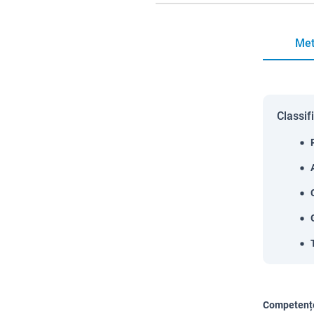
Met
Classif
Competențe