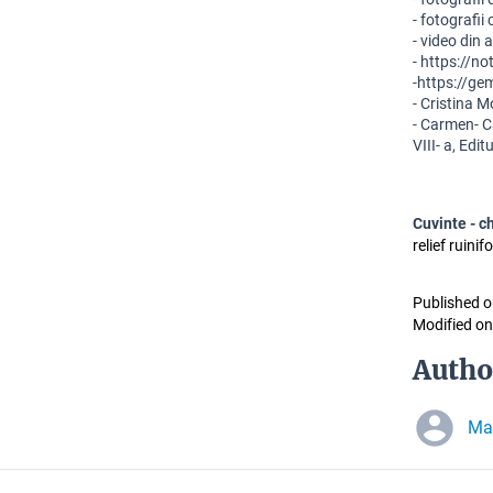
- fotografi
- video din 
- 
https://n
-https://ge
-
 Cristina M
-
 Carmen- Ca
VIII- a, Edit
Cuvinte - c
relief ruini
Published o
Modified on
Autho
Mat