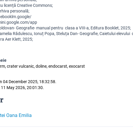
i cu licență Creative Commons;
arhiva personală;
otebooklm.google/
mini.google.com/app
oldovan- Geografie- manual pentru  clasa a VIII-a, Editura Booklet, 2025;
melia Rădulescu, Ionuț Popa, Steluța Dan- Geografie, Caietului elevului  d
ura Aer Klett, 2025;
heie
form, crater vulcanic, doline, endocarst, exocarst
n 04 December 2025, 18:32:58.
 11 May 2026, 20:01:30.
r
ei Oana Emilia