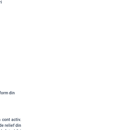
ri
iform din
 cont activ.
e relief din