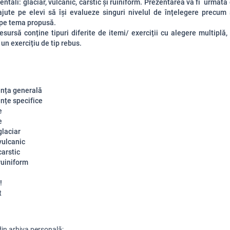
entali: glaciar, vulcanic, carstic și ruiniform. Prezentarea va fi urmată
ajute pe elevi să își evalueze singuri nivelul de înțelegere precum 
pe tema propusă.
sursă conține tipuri diferite de itemi/ exerciții cu alegere multiplă, 
 un exercițiu de tip rebus.
nța generală
țe specifice
e
e
glaciar
vulcanic
carstic
ruiniform
!
t
 din arhiva personală;