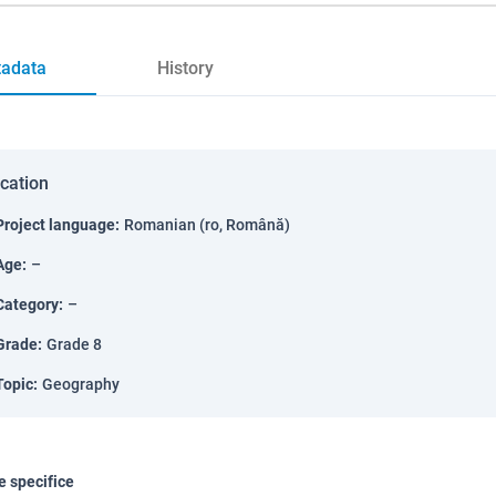
adata
History
ication
Project language
:
Romanian (ro, Română)
Age
:
–
Category
:
–
Grade
:
Grade 8
Topic
:
Geography
 specifice