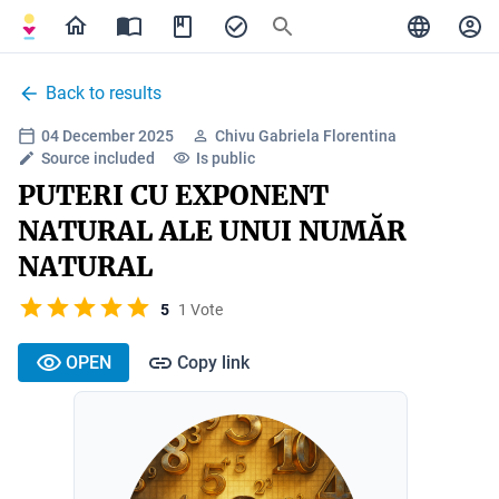
Back to results
04 December 2025
Chivu Gabriela Florentina
Source included
Is public
PUTERI CU EXPONENT
NATURAL ALE UNUI NUMĂR
NATURAL
5
1 Vote
OPEN
Copy link