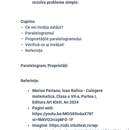
rezolva probleme simple.
Cuprins
Ce vei învăța astăzi?
Paralelogramul
Proprietățile paralelogramului
Verifică ce ai învățat!
Referințe
Paralelogram, Proprietăți
Referințe:
Marius Perianu, Ioan Balica - Culegere
matematica, Clasa a VII-a, Partea I,
Editura Art Klett, An 2024
Pagini web:
https://youtu.be/MOG8Sn6aX78?
si=9bkVQ2rczpkFO-1F
Imagine:
https://cdn.intuitext.ro/wp-