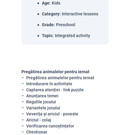
Age
:
Kids
Category
:
Interactive lessons
Grade
:
Preschool
Topic
:
Integrated activity
Pregătirea animalelor pentru iernat
Pregătirea animalelor pentru iernat
Introducere în activitate
Captarea atenției - link puzzle
Anunțarea temei
Regulile jocului
Variantele jocului
Veverița și ariciul - poveste
Ariciul - colaj
Verificarea cunoștințelor
Chestionar