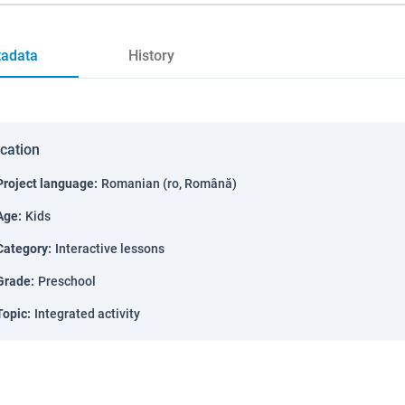
adata
History
ication
Project language
:
Romanian (ro, Română)
Age
:
Kids
Category
:
Interactive lessons
Grade
:
Preschool
Topic
:
Integrated activity