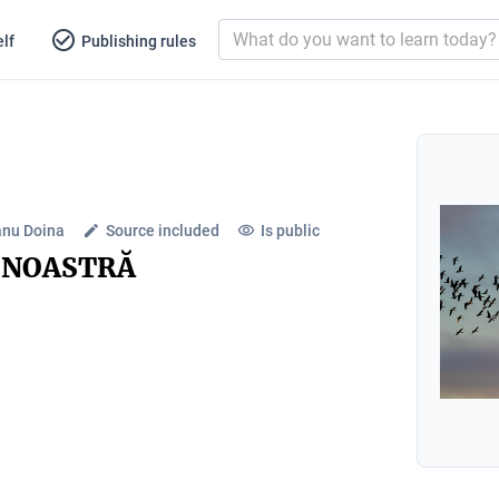
lf
Publishing rules
anu Doina
Source included
Is public
A NOASTRĂ