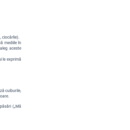
ciocârlie). 
că mediile în 
 aleg aceste 
 le exprimă 
ă cuiburile, 
toare.
păsări („Mă 