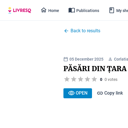
Home
Publications
My she
Back to results
05 December 2025
Corlati
PĂSĂRI DIN ȚAR
0
0 votes
OPEN
Copy link