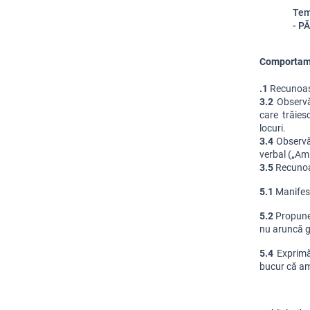
Tem
- P
Comportame
.1
 Recunoașt
3.2
 Observă 
care trăiesc
locuri.
3.4
 Observă
verbal („Am
3.5
 Recunoa
5.1
 Manifest
5.2
 Propune
nu aruncă g
5.4
 Exprimă
bucur că am