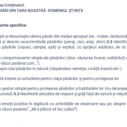
a/Conținutul:
ĂSĂRI DIN ȚARA NOASTRĂ- DOMENIUL ȘTIINȚE
nte specifice:
e și denumește câteva păsări din mediul apropiat (ex.: vrabie, rândunică, 
și descrie caracteristicile păsărilor (penaj, cioc, aripi, zbor).
3.3
 Identifi
 păsările (copaci, câmpie, apă) și explică, cu sprijinul adultului, de ce
 comportamente simple ale păsărilor (zbor, căutarea hranei, cuibăritul) și
 văzut pasărea cum…”).
ște rolul păsărilor în natură (răspândesc semințe, curăță insecte etc.).
ă interes și curiozitate pentru viața păsărilor și pentru protejarea lor.
 gesturi simple pentru protejarea păsărilor și habitatelor lor (nu deranjeaz
unoiul).
5.3
 Manifestă atitudine de respect și grijă față de natură și viețui
 emoții pozitive în legătură cu activitățile de observare sau joc despre 
 văzut pasărea”, „Mi-a plăcut să fac cuibul”).