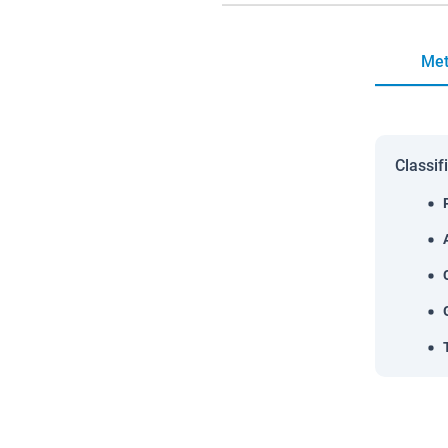
Met
Classif