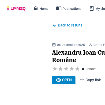
Home
Publications
My she
Back to results
05 December 2025
Chitic 
Alexandru Ioan Cuz
Române
0
0 votes
OPEN
Copy link