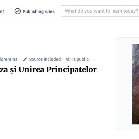
lf
Publishing rules
Florentina
Source included
Is public
a și Unirea Principatelor