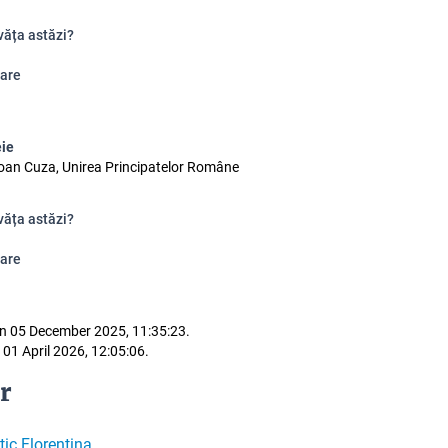
văța astăzi?
are
eie
oan Cuza, Unirea Principatelor Române
văța astăzi?
are
n 05 December 2025, 11:35:23.
 01 April 2026, 12:05:06.
r
tic Florentina