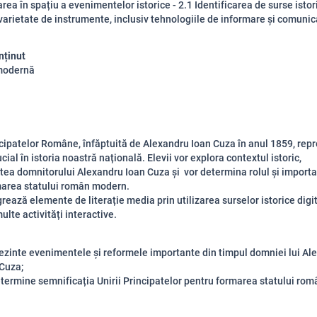
area în spațiu a evenimentelor istorice - 2.1 Identificarea de surse istor
 varietate de instrumente, inclusiv tehnologiile de informare și comuni
nținut
modernă
cipatelor Române, înfăptuită de Alexandru Ioan Cuza în anul 1859, repr
ial în istoria noastră națională. Elevii vor explora contextul istoric,
tea domnitorului Alexandru Ioan Cuza și vor determina rolul și importa
marea statului român modern.
grează elemente de literație media prin utilizarea surselor istorice digit
ulte activități interactive.
ezinte evenimentele și reformele importante din timpul domniei lui Al
Cuza;
termine semnificația Unirii Principatelor pentru formarea statului ro