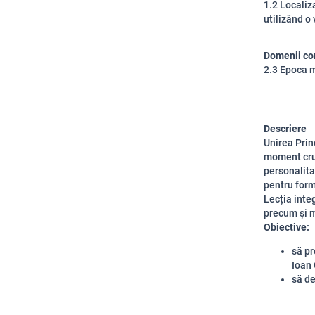
1.2 Localiz
utilizând o
Domenii co
2.3 Epoca 
Descriere
Unirea Prin
moment cruc
personalita
pentru for
Lecția inte
precum și m
Obiective:
să pr
Ioan 
să de