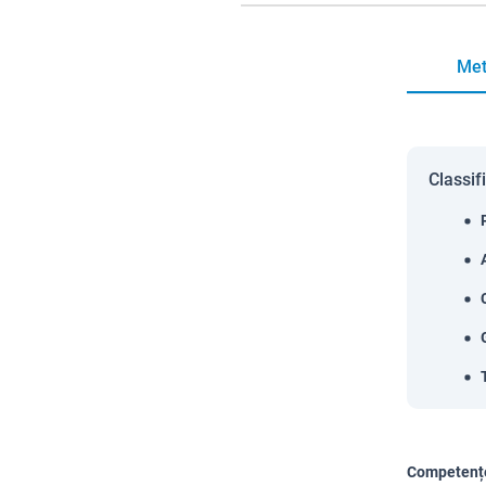
Met
Classif
Competențe