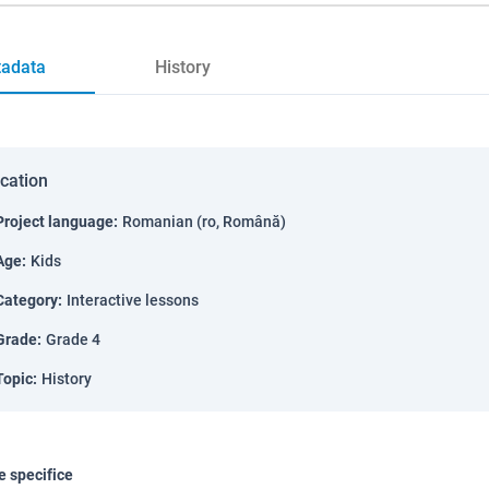
adata
History
ication
Project language
:
Romanian (ro, Română)
Age
:
Kids
Category
:
Interactive lessons
Grade
:
Grade 4
Topic
:
History
 specifice