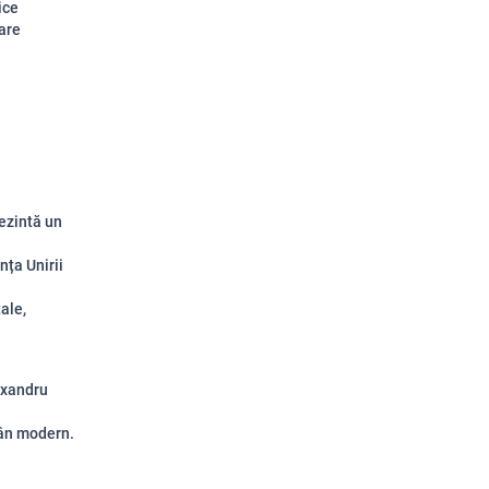
ice
care
ezintă un
nța Unirii
ale,
exandru
mân modern
.