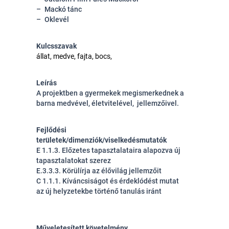
Mackó tánc
Oklevél
Kulcsszavak
állat, medve, fajta, bocs,
Leírás
A projektben a gyermekek megismerkednek a
barna medvével, életvitelével, jellemzőivel.
Fejlődési
területek/dimenziók/viselkedésmutatók
E 1.1.3. Előzetes tapasztalataira alapozva új
tapasztalatokat szerez
E.3.3.3. Körülírja az élővilág jellemzőit
C 1.1.1. Kíváncsiságot és érdeklódést mutat
az új helyzetekbe történő tanulás iránt
Műveletesített követelmény