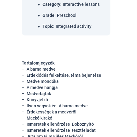
Category
:
Interactive lessons
Grade
:
Preschool
Topic
:
Integrated activity
Tartalomjegyzék
A barna medve
Érdeklődés felkeltése, téma bejentése
Medve mondóka
A medve hangja
Medvefajták
Könyvjelző
Ilyen vagyok én. A barna medve
Érdekességek a medvéről
Mackó kirakó
Ismeretek ellenőrzése Doboznyitó
Ismeretek ellenőrzése tesztfeladat
Jutalom Film Füles Mackóról