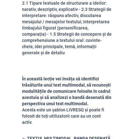
2.1 Tipare textuale de structurare a ideilor:
narativ, descriptiv, explicativ - 2.3 Strategii de
interpretare: răspuns afectiv, discutarea
mesajului / mesajelor textului, interpretarea
limbajului figurat (personificarea,
comparația) - 1.5 Strategii de concepere și de
comprehensiune a textului oral: cuvinte-
cheie, idei principale, temă, informații
generale și de detaliu
În această lecție vei învăța să identifici
trăsăturile unui text multimodal, să recunoști
modalitățile de comunicare folosite în cadrul
acestuia și să analizezi o bandă desenată din
perspectiva unui text multimodal.
Acesta este un șablon LIVRESQ și poate fi
folosit de toți utilizatorii care au un cont
activ.
TEXTUL MULTIMODAL. BANDA DESENATĂ