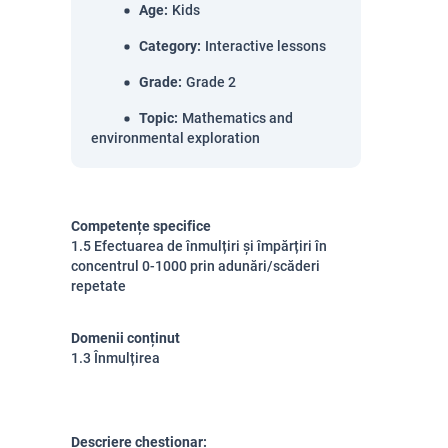
Age
:
Kids
Category
:
Interactive lessons
Grade
:
Grade 2
Topic
:
Mathematics and
environmental exploration
Competențe specifice
1.5 Efectuarea de înmulțiri și împărțiri în
concentrul 0-1000 prin adunări/scăderi
repetate
Domenii conținut
1.3 Înmulțirea
Descriere chestionar: