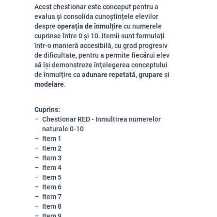
Acest chestionar este conceput pentru a
evalua și consolida cunoștințele elevilor
despre
operația de înmulțire
cu numerele
cuprinse între 0 și 10. Itemii sunt formulați
într-o manieră accesibilă, cu grad progresiv
de dificultate, pentru a permite fiecărui elev
să își demonstreze înțelegerea conceptului
de înmulțire ca
adunare repetată
,
grupare
și
modelare
.
Cuprins:
Chestionar RED - Inmultirea numerelor
naturale 0-10
Item 1
Item 2
Item 3
Item 4
Item 5
Item 6
Item 7
Item 8
Item 9