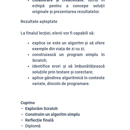
Colaborare și creativitate
: lucrul în
echipă pentru a concepe soluții
originale și prezentarea rezultatelor.
Rezultate așteptate
La finalul lecției, elevii vor fi capabili să:
explice ce este un algoritm și să ofere
exemple din viața de zi cu zi;
construiască un program simplu în
Scratch;
identifice erori și să îmbunătățească
soluțiile prin testare și corectare;
aplice gândirea algoritmică în contexte
variate, dincolo de programare.
Cuprins
Explorăm Scratch
Construim un algoritm simplu
Reflecție finală
Diplomă