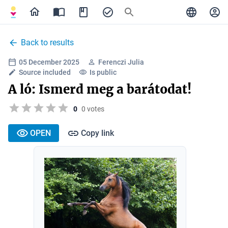
Back to results
05 December 2025
Ferenczi Julia
Source included
Is public
A ló: Ismerd meg a barátodat!
0
0 votes
OPEN
Copy link