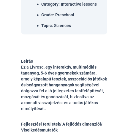
Category
:
Interactive lessons
Grade
:
Preschool
Topic
:
Sciences
Leírás
Ez a Livresq, egy
interaktív, multimédiás
tananyag, 5-6 éves gyermekek számára
,
amely
képalapú tesztek, asszociációs játékok
és beágyazott hanganyagok
segítségével
dolgozza fel a ló jellegzetes testfelépítését,
mozgását és gondozását, biztosítva az
azonnali visszajelzést és a tudás játékos
elmélyítését.
Fejlesztési területek/ A fejlődés dimenziói/
Viselkedésmutatók