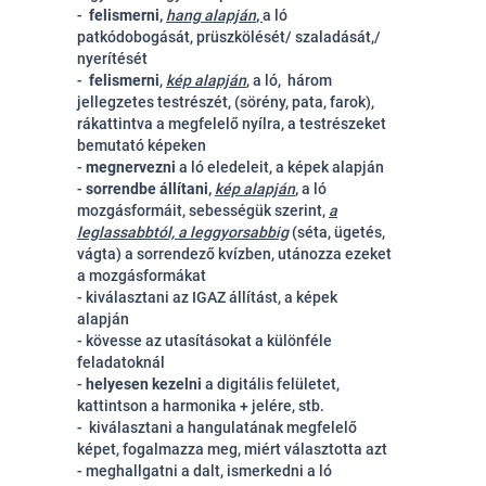
-
felismerni,
hang alapján
,
a ló
patkódobogását, prüszkölését/ szaladását,/
nyerítését
-
felismerni
,
kép alapján
, a ló, három
jellegzetes testrészét, (sörény, pata, farok),
rákattintva a megfelelő nyílra, a testrészeket
bemutató képeken
-
megnervezni
a ló eledeleit, a képek alapján
-
sorrendbe állítani,
kép alapján
,
a ló
mozgásformáit, sebességük szerint,
a
leglassabbtól, a leggyorsabbig
(séta, ügetés,
vágta) a sorrendező kvízben, utánozza ezeket
a mozgásformákat
- kiválasztani az IGAZ állítást, a képek
alapján
- kövesse az utasításokat a különféle
feladatoknál
-
helyesen kezelni
a digitális felületet,
kattintson a harmonika + jelére, stb.
- kiválasztani a hangulatának megfelelő
képet, fogalmazza meg, miért választotta azt
- meghallgatni a dalt, ismerkedni a ló