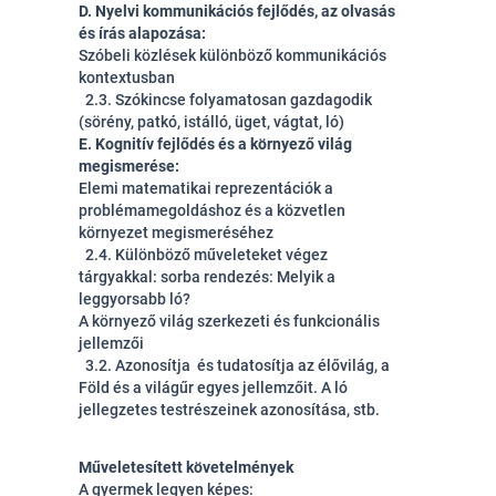
D. Nyelvi kommunikációs fejlődés, az olvasás
és írás alapozása:
Szóbeli közlések különböző kommunikációs
kontextusban
2.3. Szókincse folyamatosan gazdagodik
(sörény, patkó, istálló, üget, vágtat, ló)
E. Kognitív fejlődés és a környező világ
megismerése:
Elemi matematikai reprezentációk a
problémamegoldáshoz és a közvetlen
környezet megismeréséhez
2.4. Különböző műveleteket végez
tárgyakkal: sorba rendezés
: Melyik a
leggyorsabb ló?
A környező világ szerkezeti és funkcionális
jellemzői
3.2. Azonosítja és tudatosítja az élővilág, a
Föld és a világűr egyes jellemzőit.
A ló
jellegzetes testrészeinek azonosítása, stb.
Műveletesített követelmények
A gyermek legyen képes: