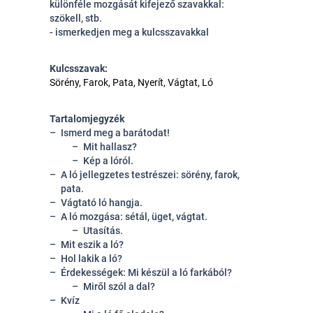
különféle mozgását kifejező szavakkal:
szökell, stb.
- ismerkedjen meg a kulcsszavakkal
Kulcsszavak:
Sörény, Farok, Pata, Nyerít, Vágtat, Ló
Tartalomjegyzék
Ismerd meg a barátodat!
Mit hallasz?
Kép a lóról.
A ló jellegzetes testrészei: sörény, farok,
pata.
Vágtató ló hangja.
A ló mozgása: sétál, üget, vágtat.
Utasítás.
Mit eszik a ló?
Hol lakik a ló?
Érdekességek: Mi készül a ló farkából?
Miről szól a dal?
Kvíz