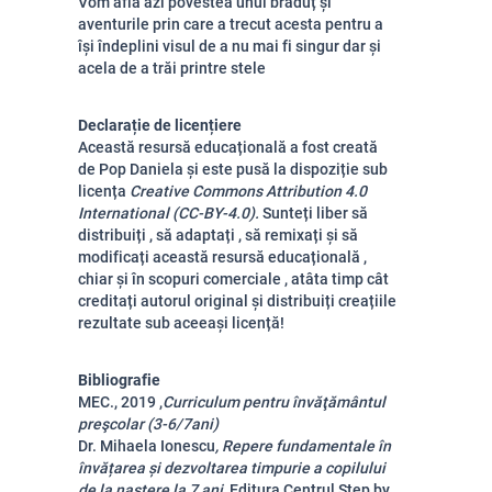
Vom afla azi povestea unui brăduț și
aventurile prin care a trecut acesta pentru a
își îndeplini visul de a nu mai fi singur dar și
acela de a trăi printre stele
Declarație de licențiere
Această resursă educațională a fost creată
de Pop Daniela și este pusă la dispoziție sub
licența
Creative Commons Attribution 4.0
International (CC-BY-4.0).
Sunteți liber să
distribuiți , să adaptați , să remixați și să
modificați această resursă educațională ,
chiar și în scopuri comerciale , atâta timp cât
creditați autorul original și distribuiți creațiile
rezultate sub aceeași licență!
Bibliografie
MEC., 2019 ,
Curriculum pentru învăţământul
preşcolar (3-6/7ani)
Dr. Mihaela Ionescu
, Repere fundamentale în
învățarea și dezvoltarea timpurie a copilului
de la naștere la 7 ani,
Editura Centrul Step by